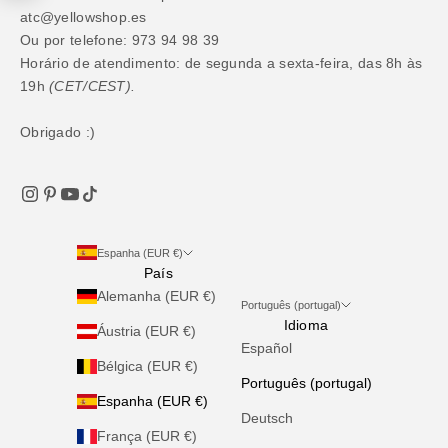
atc@yellowshop.es
Ou por telefone: 973 94 98 39
Horário de atendimento: de segunda a sexta-feira, das 8h às
19h
(CET/CEST).
Obrigado :)
Espanha (EUR €)
País
Alemanha (EUR €)
Português (portugal)
Idioma
Áustria (EUR €)
Español
Bélgica (EUR €)
Português (portugal)
Espanha (EUR €)
Deutsch
França (EUR €)