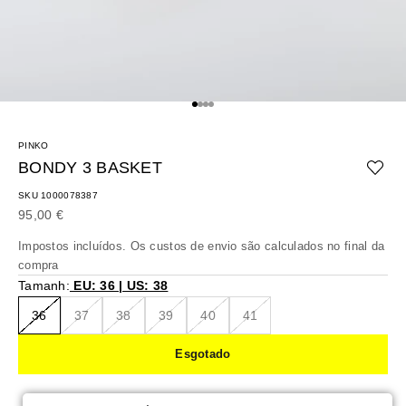
Ir para o artigo 1
Ir para o artigo 2
Ir para o artigo 3
Ir para o artigo 4
PINKO
BONDY 3 BASKET
SKU 1000078387
Preço promocional
95,00 €
Impostos incluídos. Os
custos de envio
são calculados no final da
compra
Tamanh:
EU: 36 | US: 38
36
37
38
39
40
41
Esgotado