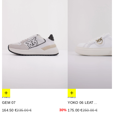
Elige opciones
Elige opciones
PINKO
PINKO
GEM 07
YOKO 06 LEATHER
Precio de oferta
Precio anterior
30%
Precio de oferta
Precio anterior
164.50 €
235.00 €
175.00 €
250.00 €