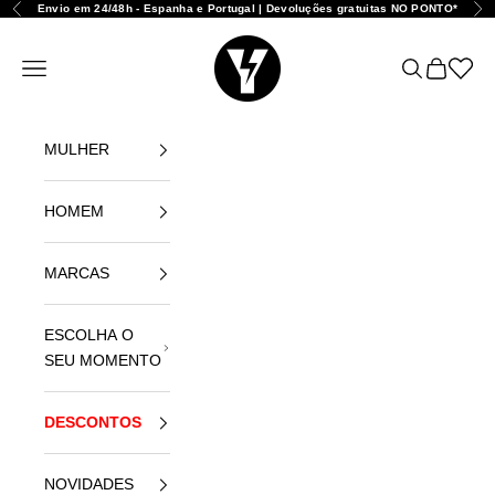
Ir para o conteúdo
Envio em 24/48h - Espanha e Portugal | Devoluções gratuitas NO PONTO*
Anterior
Seg
Yellowshop
Abrir menu de navegação
Abrir pesqui
Abrir carr
Abrir l
MULHER
HOMEM
MARCAS
ESCOLHA O
SEU MOMENTO
DESCONTOS
NOVIDADES