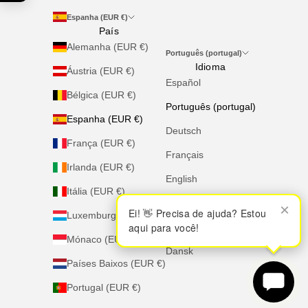
Espanha (EUR €)
País
Alemanha (EUR €)
Português (portugal)
Idioma
Áustria (EUR €)
Español
Bélgica (EUR €)
Português (portugal)
Espanha (EUR €)
Deutsch
França (EUR €)
Français
Irlanda (EUR €)
English
Itália (EUR €)
Italiano
×
×
Ei! 👋 Precisa de ajuda? Estou
Ei! 👋 Precisa de ajuda? Estou
Luxemburgo (EUR €)
aqui para você!
aqui para você!
Nederlands
Mónaco (EUR €)
Dansk
Países Baixos (EUR €)
Portugal (EUR €)