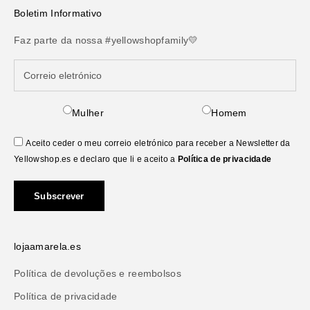
conforto para o dia a dia. Cada peça reflete um espírito jovem
Boletim Informativo
e cosmopolita, ideal para quem procura um look moderno sem
abdicar da autenticidade. Descubra o mundo da NUNOO na
Faz parte da nossa #yellowshopfamily💛
Yellowshop e transforme o seu dia a dia numa afirmação de
estilo.
Mulher
Homem
Aceito ceder o meu correio eletrónico para receber a Newsletter da
Yellowshop.es e declaro que li e aceito a
Política de privacidade
Subscrever
lojaamarela.es
Política de devoluções e reembolsos
Política de privacidade