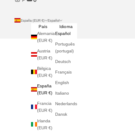
España (EUR €)
Español
País
Idioma
Alemania
Español
(EUR €)
Português
Austria
(portugal)
(EUR €)
Deutsch
Bélgica
Français
(EUR €)
English
España
(EUR €)
Italiano
Francia
Nederlands
(EUR €)
Dansk
Irlanda
(EUR €)