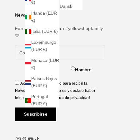
€)
Dansk
Irlanda (EUR
Newsletter
€)
Forma parte de nuestra #yellowshopfamily
Italia (EUR €)
💛
Luxemburgo
(EUR €)
Mónaco (EUR
€)
Mujer
Hombre
Países Bajos
Acepto ceder mi correo para recibir la
(EUR €)
Newsletter de Yellowshop.es y declaro haber
Portugal
leido y aceptado la
Política de privacidad
(EUR €)
Suscribirse