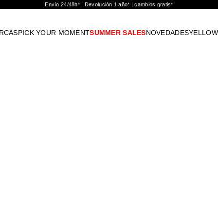
Envío 24/48h* | Devolución 1 año* | cambios gratis*
RCAS
PICK YOUR MOMENT
SUMMER SALES
NOVEDADES
YELLOW