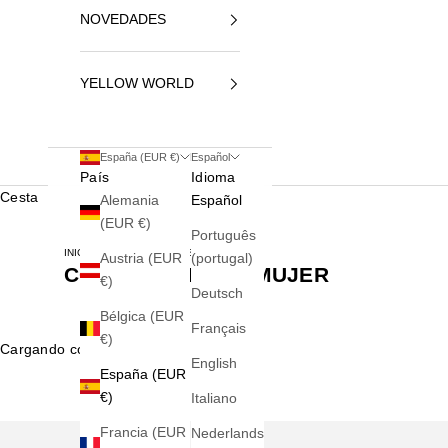
NOVEDADES
YELLOW WORLD
España (EUR €)
Español
País
Idioma
Cesta
Alemania
Español
(EUR €)
Português
INICIO
COMPLEMENTOS MUJER
Austria (EUR
(portugal)
COMPLEMENTOS MUJER
€)
Deutsch
Bélgica (EUR
Français
€)
Cargando contenido...
English
España (EUR
€)
Italiano
Francia (EUR
Nederlands