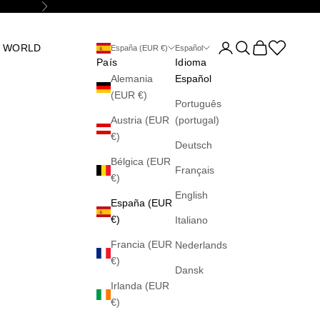
Siguiente
Abrir página de la cu
Abrir búsqueda
Abrir cesta
Abrir la wis
 WORLD
España (EUR €)
Español
País
Idioma
Alemania
Español
(EUR €)
Português
Austria (EUR
(portugal)
€)
Deutsch
Bélgica (EUR
Français
€)
English
España (EUR
€)
Italiano
Francia (EUR
Nederlands
€)
Dansk
Irlanda (EUR
€)