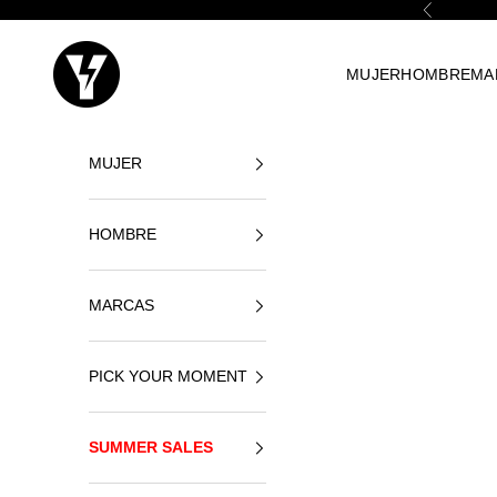
Ir al contenido
Anterior
Yellowshop
MUJER
HOMBRE
MA
MUJER
HOMBRE
MARCAS
PICK YOUR MOMENT
SUMMER SALES