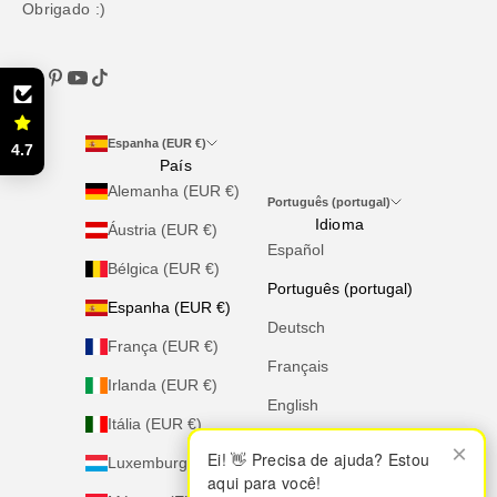
Obrigado :)
Espanha (EUR €)
4.7
País
Alemanha (EUR €)
Português (portugal)
Idioma
Áustria (EUR €)
Español
Bélgica (EUR €)
Português (portugal)
Espanha (EUR €)
Deutsch
França (EUR €)
Français
Irlanda (EUR €)
English
Itália (EUR €)
Italiano
×
×
Ei! 👋 Precisa de ajuda? Estou
Ei! 👋 Precisa de ajuda? Estou
Luxemburgo (EUR €)
aqui para você!
aqui para você!
Nederlands