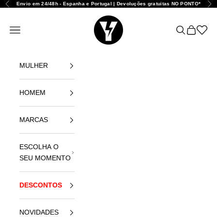
Ir para o conteúdo
Envio em 24/48h - Espanha e Portugal | Devoluções gratuitas NO PONTO*
Anterior
Seg
Yellowshop
Abrir menu de navegação
Abrir pesqui
Abrir carr
Abrir l
MULHER
HOMEM
MARCAS
ESCOLHA O
SEU MOMENTO
DESCONTOS
NOVIDADES