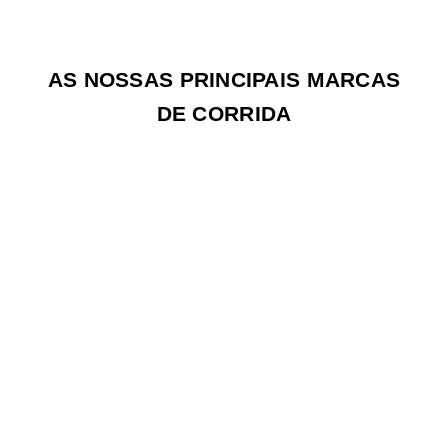
AS NOSSAS PRINCIPAIS MARCAS
DE CORRIDA
apenas a correr
ON RUNNING