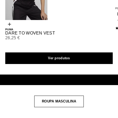
Ir para o artigo 1
F
Escolhe opções
PUMA
DARE TO WOVEN VEST
Preço promocional
26,25 €
Ver produtos
ROUPA MASCULINA