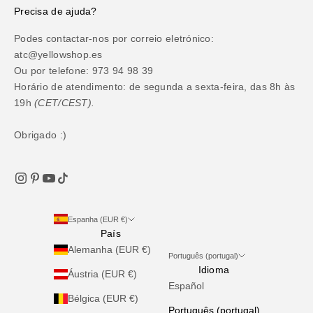
Precisa de ajuda?
Podes contactar-nos por correio eletrónico:
atc@yellowshop.es
Ou por telefone: 973 94 98 39
Horário de atendimento: de segunda a sexta-feira, das 8h às
19h
(CET/CEST).
Obrigado :)
Espanha (EUR €)
País
Alemanha (EUR €)
Português (portugal)
Idioma
Áustria (EUR €)
Español
Bélgica (EUR €)
Português (portugal)