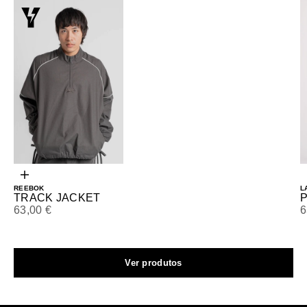
Ir para o artigo 1
Escolhe opções
REEBOK
L
TRACK JACKET
Preço promocional
P
63,00 €
6
Ver produtos