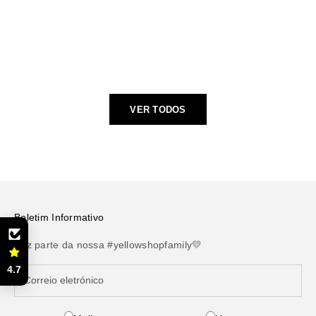
Escolhe opções
Escolhe opções
VER TODOS
Boletim Informativo
Faz parte da nossa #yellowshopfamily💛
4.7