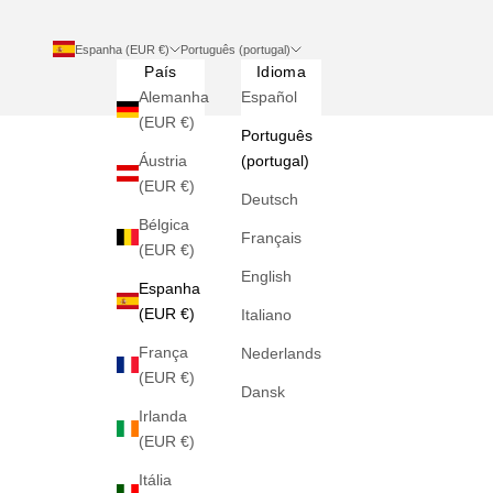
Espanha (EUR €)
Português (portugal)
País
Idioma
Alemanha
Español
(EUR €)
Português
Áustria
(portugal)
(EUR €)
Deutsch
Bélgica
Français
(EUR €)
English
Espanha
(EUR €)
Italiano
França
Nederlands
(EUR €)
Dansk
Irlanda
(EUR €)
Itália