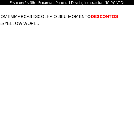
Envio em 24/48h - Espanha e Portugal | Devoluções gratuitas NO PONTO*
HOMEM
MARCAS
ESCOLHA O SEU MOMENTO
DESCONTOS
ES
YELLOW WORLD