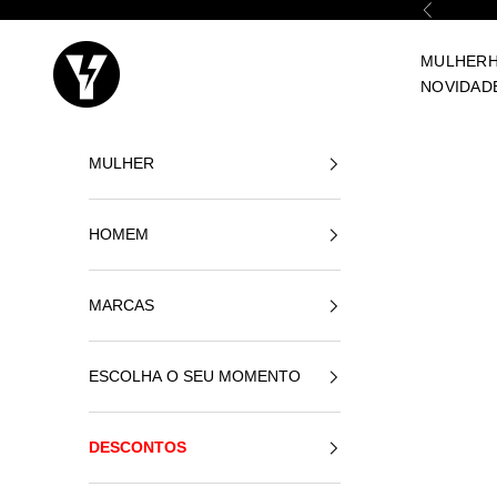
Ir para o conteúdo
Anterior
Yellowshop
MULHER
NOVIDAD
MULHER
HOMEM
MARCAS
ESCOLHA O SEU MOMENTO
DESCONTOS