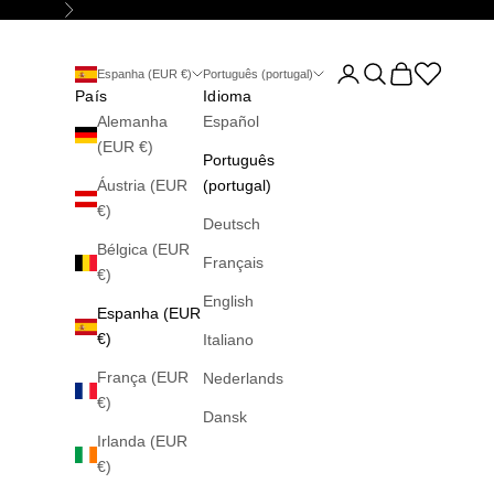
Seguinte
Abrir página da conta
Abrir pesquisa
Abrir carrinho
Abrir la wis
Espanha (EUR €)
Português (portugal)
País
Idioma
Alemanha
Español
(EUR €)
Português
Áustria (EUR
(portugal)
€)
Deutsch
Bélgica (EUR
Français
€)
English
Espanha (EUR
€)
Italiano
França (EUR
Nederlands
€)
Dansk
Irlanda (EUR
€)