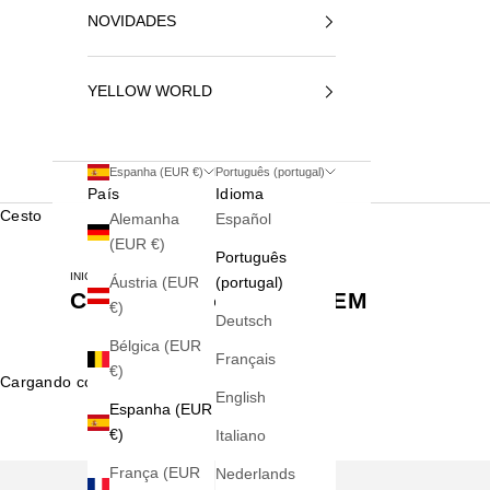
NOVIDADES
YELLOW WORLD
Espanha (EUR €)
Português (portugal)
País
Idioma
Cesto
Alemanha
Español
(EUR €)
Português
INICIO
COMPLEMENTOS HOMEM
Áustria (EUR
(portugal)
COMPLEMENTOS HOMEM
€)
Deutsch
Bélgica (EUR
Français
€)
Cargando contenido...
English
Espanha (EUR
€)
Italiano
França (EUR
Nederlands