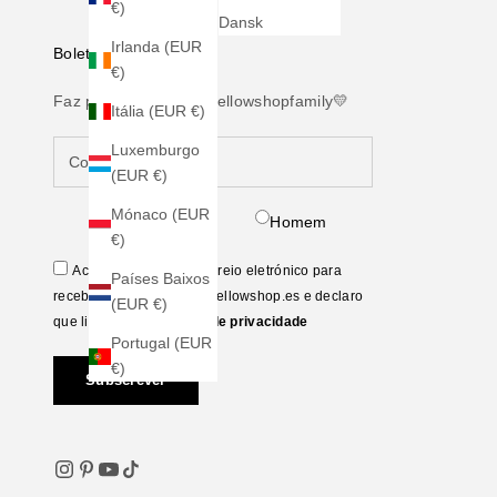
€)
Dansk
Irlanda (EUR
Boletim Informativo
€)
Faz parte da nossa #yellowshopfamily💛
Itália (EUR €)
Luxemburgo
(EUR €)
Mónaco (EUR
Mulher
Homem
€)
Aceito ceder o meu correio eletrónico para
Países Baixos
receber a Newsletter da Yellowshop.es e declaro
(EUR €)
que li e aceito a
Política de privacidade
Portugal (EUR
€)
Subscrever