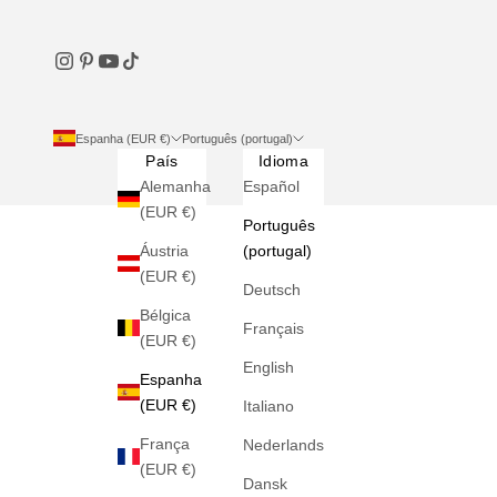
Espanha (EUR €)
Português (portugal)
País
Idioma
Alemanha
Español
(EUR €)
Português
Áustria
(portugal)
(EUR €)
Deutsch
Bélgica
Français
(EUR €)
English
Espanha
(EUR €)
Italiano
França
Nederlands
(EUR €)
Dansk