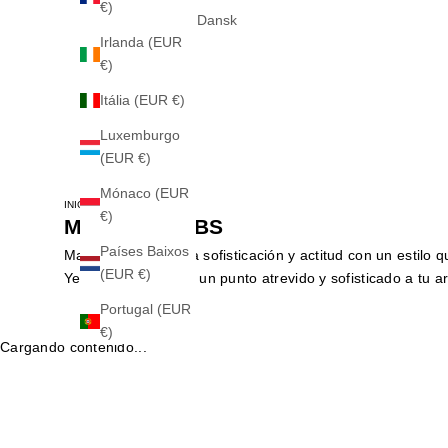
€)
Dansk
Irlanda (EUR
€)
Itália (EUR €)
Luxemburgo
(EUR €)
Mónaco (EUR
INICIO
MARC JACOBS
€)
MARC JACOBS
Países Baixos
Marc Jacobs mezcla sofisticación y actitud con un estilo
(EUR €)
Yellowshop y añade un punto atrevido y sofisticado a tu a
Portugal (EUR
€)
Cargando contenido...