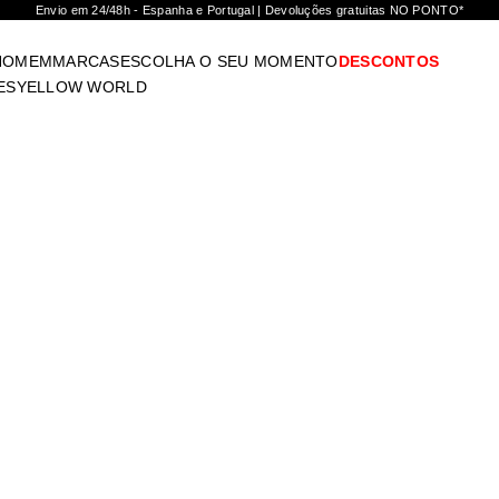
Envio em 24/48h - Espanha e Portugal | Devoluções gratuitas NO PONTO*
HOMEM
MARCAS
ESCOLHA O SEU MOMENTO
DESCONTOS
ES
YELLOW WORLD