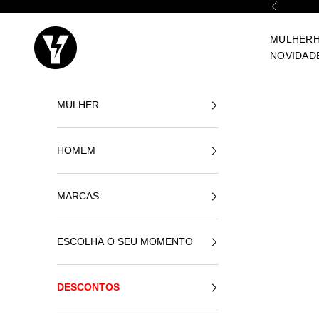
Ir para o conteúdo
Anterior
Yellowshop
MULHER
NOVIDAD
MULHER
HOMEM
MARCAS
ESCOLHA O SEU MOMENTO
DESCONTOS