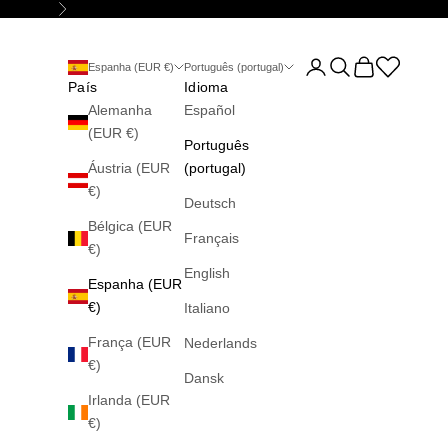
Seguinte
Abrir página da conta
Abrir pesquisa
Abrir carrinho
Abrir la wis
Espanha (EUR €)
Português (portugal)
País
Idioma
Alemanha
Español
(EUR €)
Português
Áustria (EUR
(portugal)
€)
Deutsch
Bélgica (EUR
Français
€)
English
Espanha (EUR
€)
Italiano
França (EUR
Nederlands
€)
Dansk
Irlanda (EUR
€)