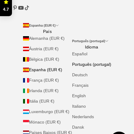
4.7
Espanha (EUR €)
País
Alemanha (EUR €)
Português (portugal)
Idioma
Áustria (EUR €)
Español
Bélgica (EUR €)
Português (portugal)
Espanha (EUR €)
Deutsch
França (EUR €)
Français
Irlanda (EUR €)
English
Itália (EUR €)
Italiano
Luxemburgo (EUR €)
Nederlands
Mónaco (EUR €)
Dansk
Países Baixos (EUR €)