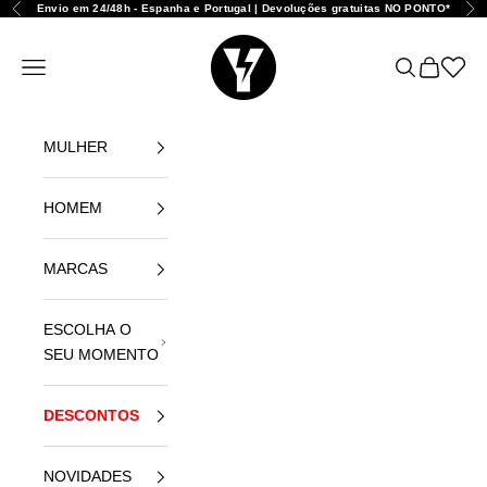
Ir para o conteúdo
Envio em 24/48h - Espanha e Portugal | Devoluções gratuitas NO PONTO*
Anterior
Seg
Yellowshop
Abrir menu de navegação
Abrir pesqui
Abrir carr
Abrir l
MULHER
HOMEM
MARCAS
ESCOLHA O
SEU MOMENTO
DESCONTOS
NOVIDADES