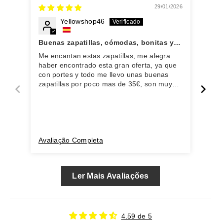
29/01/2026
Yellowshop46
Buenas zapatillas, cómodas, bonitas y
Pre
muy baratas.
Me encantan estas zapatillas, me alegra
Com
haber encontrado esta gran oferta, ya que
jam
con portes y todo me llevo unas buenas
ori
zapatillas por poco mas de 35€, son muy
me 
bonitas y originales. Realmente sigo
sin 
alucinando con el precio. El envío es muy
pro
rápido y en menos de 48h estaba en mi
case
casa. Muy recomendado tanto las zapatillas
inú
como la tienda, volveré a comprar sin duda!
Avaliação Completa
Ava
Ler Mais Avaliações
4.59 de 5