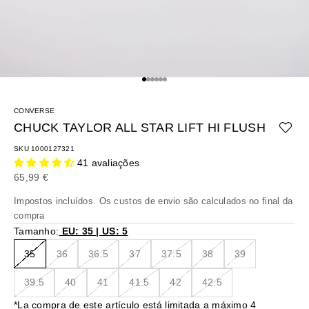
Ir para o artigo 1
Ir para o artigo 2
Ir para o artigo 3
Ir para o artigo 4
Ir para o artigo 5
Ir para o artigo 6
CONVERSE
CHUCK TAYLOR ALL STAR LIFT HI FLUSH
SKU 1000127321
41 avaliações
Preço promocional
65,99 €
Impostos incluídos. Os
custos de envio
são calculados no final da
compra
Tamanho:
EU: 35 | US: 5
35
36
36.5
37
37.5
38
39
39.5
40
41
41.5
42
42.5
*La compra de este artículo está limitada a máximo 4