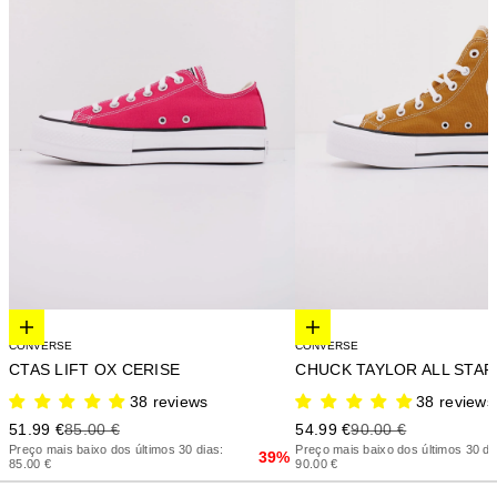
Elige opciones
Elige opciones
CONVERSE
CONVERSE
CTAS LIFT OX CERISE
38 reviews
38 reviews
Precio de oferta
Precio anterior
Precio de oferta
Precio anterior
51.99 €
85.00 €
54.99 €
90.00 €
Preço mais baixo dos últimos 30 dias:
Preço mais baixo dos últimos 30 di
39%
85.00 €
90.00 €