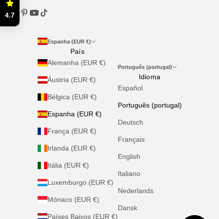
4.7
Espanha (EUR €)
País
Alemanha (EUR €)
Português (portugal)
Idioma
Áustria (EUR €)
Español
Bélgica (EUR €)
Português (portugal)
Espanha (EUR €)
Deutsch
França (EUR €)
Français
Irlanda (EUR €)
English
Itália (EUR €)
Italiano
Luxemburgo (EUR €)
Nederlands
Mónaco (EUR €)
Dansk
Países Baixos (EUR €)