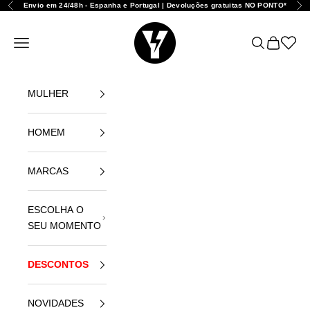
Ir para o conteúdo
Envio em 24/48h - Espanha e Portugal | Devoluções gratuitas NO PONTO*
Anterior
Seg
Yellowshop
Abrir menu de navegação
Abrir pesqui
Abrir carr
Abrir l
MULHER
HOMEM
MARCAS
ESCOLHA O
SEU MOMENTO
DESCONTOS
NOVIDADES