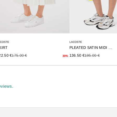
ACOSTE
LACOSTE
KIRT
PLEATED SATIN MIDI SKIRT
ecio de oferta
Precio anterior
Precio de oferta
Precio anterior
22.50 €
175.00 €
136.50 €
195.00 €
30%
eviews.