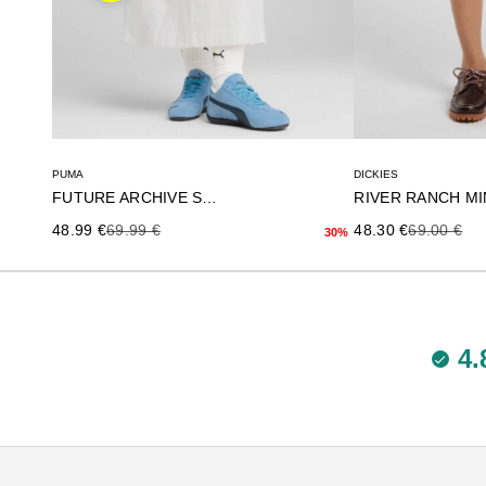
PUMA
DICKIES
FUTURE ARCHIVE SKIRT
Precio de oferta
Precio anterior
Precio de oferta
Precio ante
48.99 €
69.99 €
48.30 €
69.00 €
30%
4.