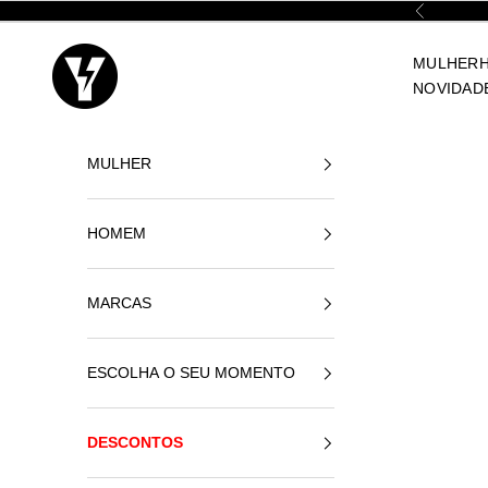
Ir para o conteúdo
Anterior
Yellowshop
MULHER
NOVIDAD
MULHER
HOMEM
MARCAS
ESCOLHA O SEU MOMENTO
DESCONTOS