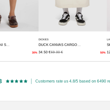
DICKIES
L
DUCK CANVAS CARGO SKIR
RIVER RANCH MINI SKIRT
S
Precio de oferta
Precio anterior
rior
Pr
34.50 €
69.00 €
1
50%
30%
8
Customers rate us 4.8/5 based on 6490 r