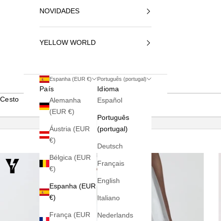
NOVIDADES
YELLOW WORLD
Espanha (EUR €)
Português (portugal)
País
Idioma
Cesto
Alemanha
Español
(EUR €)
Português
Áustria (EUR
(portugal)
€)
Deutsch
Bélgica (EUR
Français
€)
English
Espanha (EUR
€)
Italiano
França (EUR
Nederlands