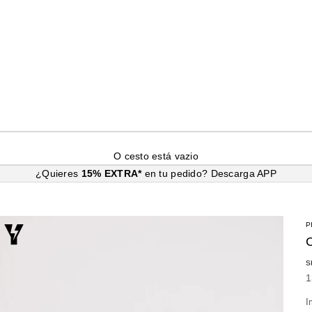
O cesto está vazio
¿Quieres
15% EXTRA*
en tu pedido?
Descarga APP
P
S
P
1
I