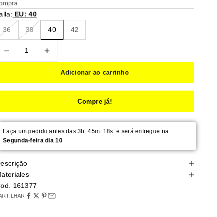
ompra
alla:
EU: 40
36
38
40
42
eduzir quantidade
Reduzir quantidade
Adicionar ao carrinho
Compre já!
Faça um pedido antes das 3h. 45m. 17s. e será entregue na
Segunda-feira dia 10
escrição
ateriales
od. 161377
ARTILHAR