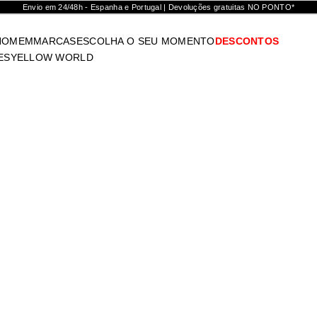
Envio em 24/48h - Espanha e Portugal | Devoluções gratuitas NO PONTO*
HOMEM
MARCAS
ESCOLHA O SEU MOMENTO
DESCONTOS
ES
YELLOW WORLD