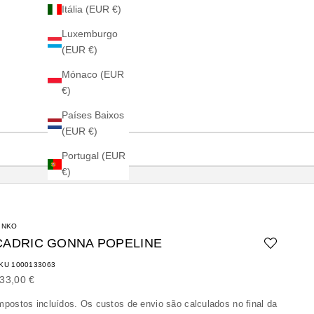
Itália (EUR €)
Luxemburgo
(EUR €)
Mónaco (EUR
€)
Países Baixos
(EUR €)
Portugal (EUR
€)
INKO
CADRIC GONNA POPELINE
KU 1000133063
reço promocional
33,00 €
mpostos incluídos. Os
custos de envio
são calculados no final da