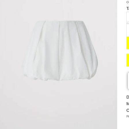
c
T
R
D
M
C
P