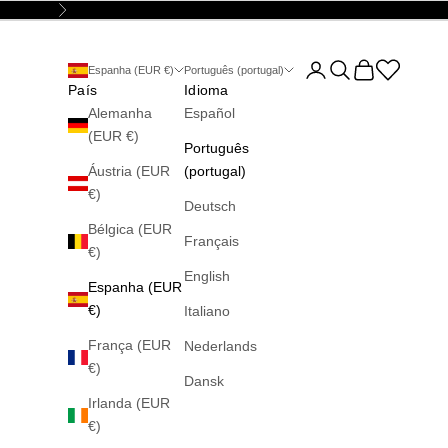
Seguinte
Abrir página da conta
Abrir pesquisa
Abrir carrinho
Abrir la wis
Espanha (EUR €)
Português (portugal)
País
Idioma
Alemanha
Español
(EUR €)
Português
Áustria (EUR
(portugal)
€)
Deutsch
Bélgica (EUR
Français
€)
English
Espanha (EUR
€)
Italiano
França (EUR
Nederlands
€)
Dansk
Irlanda (EUR
€)