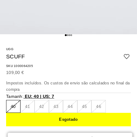
Ir para o artigo 1
Ir para o artigo 2
Ir para o artigo 3
Ir para o artigo 4
UGG
SCUFF
SKU 1000064205
Preço promocional
109,00 €
Impostos incluídos. Os
custos de envio
são calculados no final da
compra
Tamanh:
EU: 40 | US: 7
40
41
42
43
44
45
46
Esgotado