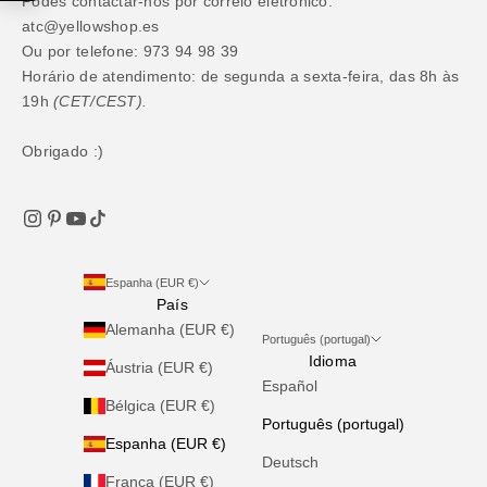
Podes contactar-nos por correio eletrónico:
atc@yellowshop.es
Ou por telefone: 973 94 98 39
Horário de atendimento: de segunda a sexta-feira, das 8h às
19h
(CET/CEST).
Obrigado :)
Espanha (EUR €)
País
Alemanha (EUR €)
Português (portugal)
Idioma
Áustria (EUR €)
Español
Bélgica (EUR €)
Português (portugal)
Espanha (EUR €)
Deutsch
França (EUR €)