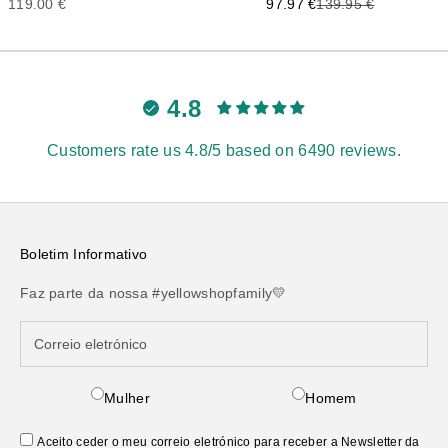
Precio de oferta
Precio de oferta
Precio anterior
119.00 €
97.97 €
139.95 €
4.8
Customers rate us 4.8/5 based on 6490 reviews.
Boletim Informativo
Faz parte da nossa #yellowshopfamily💛
Mulher
Homem
Aceito ceder o meu correio eletrónico para receber a Newsletter da