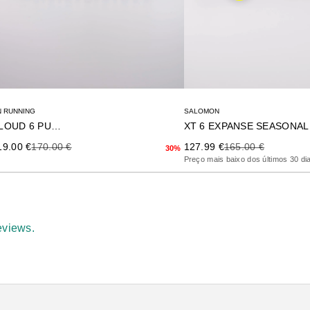
SALOMON
 RUNNING
XT 6 EXPANSE SEASONAL
CLOUD 6 PUSH
Precio de oferta
Precio anterior
ecio de oferta
Precio anterior
127.99 €
165.00 €
19.00 €
170.00 €
30%
Preço mais baixo dos últimos 30 di
eviews.