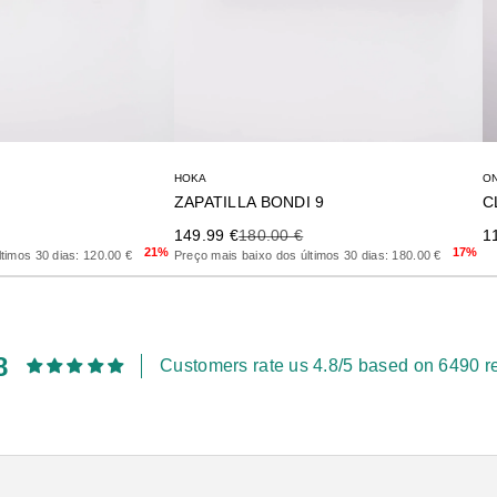
HOKA
ON
ZAPATILLA BONDI 9
rior
Precio de oferta
Precio anterior
Pr
149.99 €
180.00 €
1
21%
17%
timos 30 dias: 120.00 €
Preço mais baixo dos últimos 30 dias: 180.00 €
8
Customers rate us 4.8/5 based on 6490 r