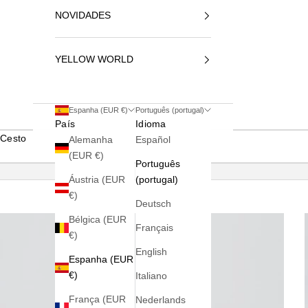
NOVIDADES
YELLOW WORLD
Espanha (EUR €)
Português (portugal)
País
Idioma
Cesto
Alemanha
Español
(EUR €)
Português
Áustria (EUR
(portugal)
€)
Deutsch
Bélgica (EUR
Français
€)
English
Espanha (EUR
€)
Italiano
França (EUR
Nederlands