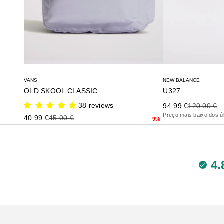
NEW BALANCE
VANS
U327
OLD SKOOL CLASSIC BACK
Precio de oferta
Precio ante
38 reviews
94.99 €
120.00 €
Preço mais baixo dos úl
Precio de oferta
Precio anterior
40.99 €
45.00 €
9%
4.