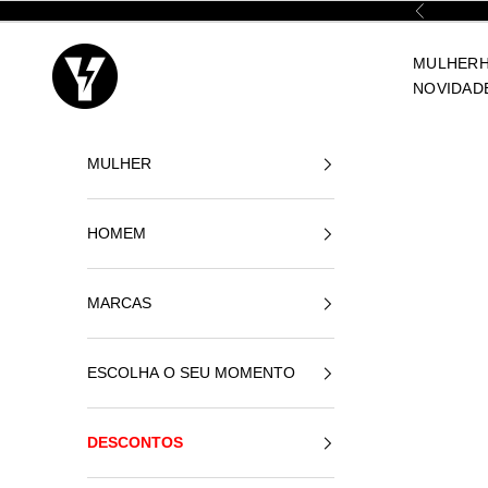
Ir para o conteúdo
Anterior
Yellowshop
MULHER
NOVIDAD
MULHER
HOMEM
MARCAS
ESCOLHA O SEU MOMENTO
DESCONTOS