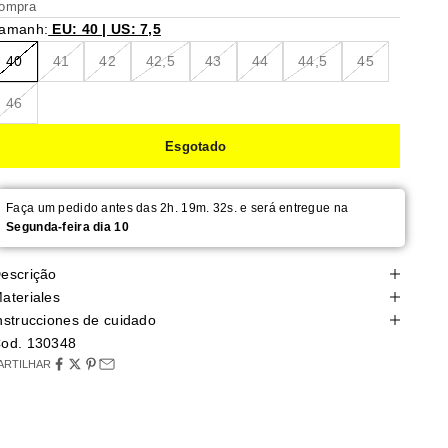
ompra
amanh:
EU: 40 | US: 7,5
40
41
42
42,5
43
44
44,5
45
46
Esgotado
Faça um pedido antes das 2h. 19m. 30s. e será entregue na
Segunda-feira dia 10
escrição
ateriales
nstrucciones de cuidado
od. 130348
ARTILHAR