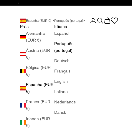
Seguinte
Abrir página da conta
Abrir pesquisa
Abrir carrinho
Abrir la wis
Espanha (EUR €)
Português (portugal)
País
Idioma
Alemanha
Español
(EUR €)
Português
Áustria (EUR
(portugal)
€)
Deutsch
Bélgica (EUR
Français
€)
English
Espanha (EUR
€)
Italiano
França (EUR
Nederlands
€)
Dansk
Irlanda (EUR
€)