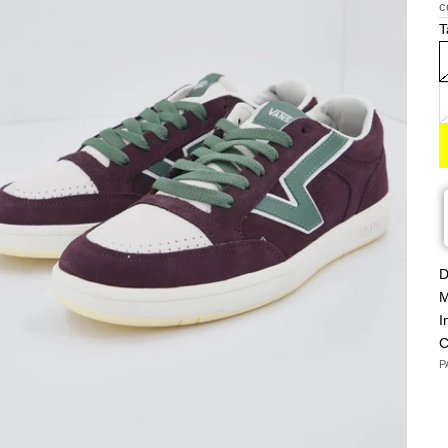
c
T
D
M
I
C
P