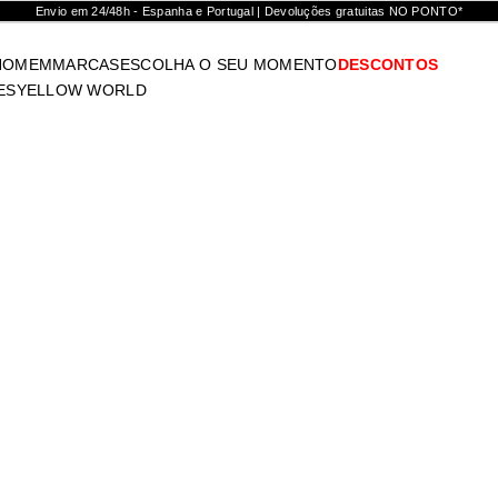
Envio em 24/48h - Espanha e Portugal | Devoluções gratuitas NO PONTO*
HOMEM
MARCAS
ESCOLHA O SEU MOMENTO
DESCONTOS
ES
YELLOW WORLD