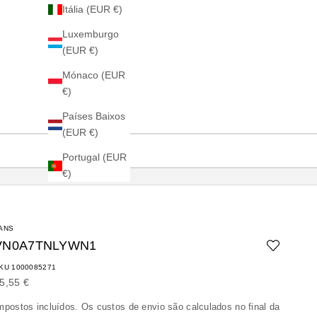
Itália (EUR €)
Luxemburgo
(EUR €)
Mónaco (EUR
€)
Países Baixos
(EUR €)
Portugal (EUR
€)
ANS
VN0A7TNLYWN1
KU 1000085271
reço promocional
5,55 €
mpostos incluídos. Os
custos de envio
são calculados no final da