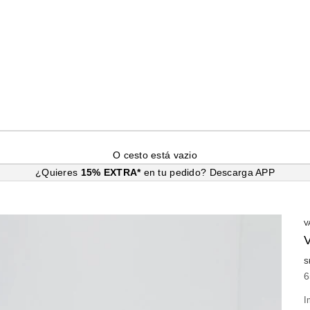
O cesto está vazio
¿Quieres
15% EXTRA*
en tu pedido?
Descarga APP
V
S
P
6
I