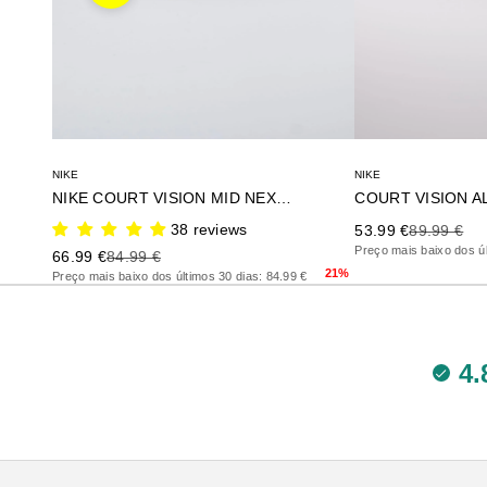
NIKE
NIKE
NIKE COURT VISION MID NEXT N
COURT VISION A
38 reviews
Precio de oferta
Precio ante
53.99 €
89.99 €
Preço mais baixo dos úl
Precio de oferta
Precio anterior
66.99 €
84.99 €
21%
Preço mais baixo dos últimos 30 dias: 84.99 €
4.