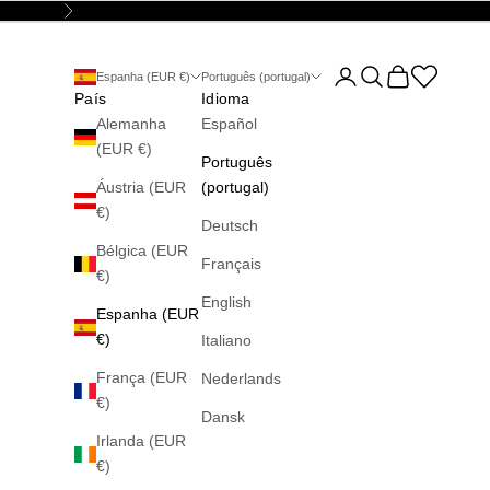
Seguinte
Abrir página da conta
Abrir pesquisa
Abrir carrinho
Abrir la wis
Espanha (EUR €)
Português (portugal)
País
Idioma
Alemanha
Español
(EUR €)
Português
Áustria (EUR
(portugal)
€)
Deutsch
Bélgica (EUR
Français
€)
English
Espanha (EUR
€)
Italiano
França (EUR
Nederlands
€)
Dansk
Irlanda (EUR
€)