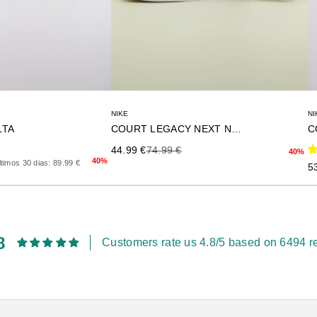
NIKE
NI
LTA
COURT LEGACY NEXT NATUR
C
rior
Precio de oferta
Precio anterior
44.99 €
74.99 €
40%
40%
timos 30 dias: 89.99 €
Pr
5
8
Customers rate us 4.8/5 based on 6494 r