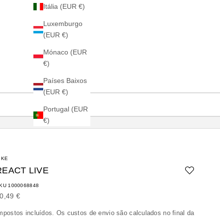
Itália (EUR €)
Luxemburgo
(EUR €)
Mónaco (EUR
€)
Países Baixos
(EUR €)
Portugal (EUR
€)
IKE
REACT LIVE
KU 1000068848
reço promocional
0,49 €
mpostos incluídos. Os
custos de envio
são calculados no final da