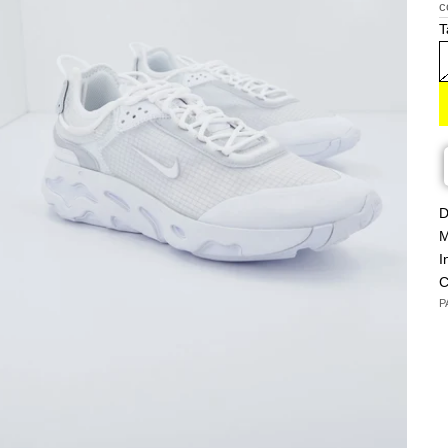
c
T
D
M
I
C
P