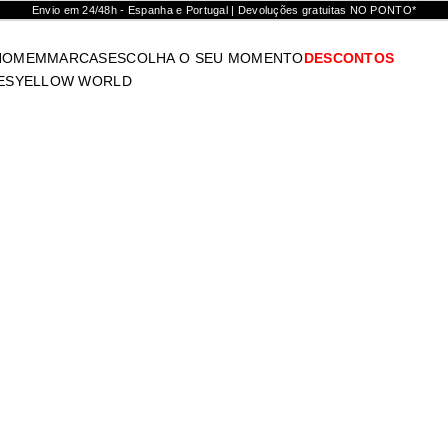
Envio em 24/48h - Espanha e Portugal | Devoluções gratuitas NO PONTO*
HOMEM
MARCAS
ESCOLHA O SEU MOMENTO
DESCONTOS
ES
YELLOW WORLD