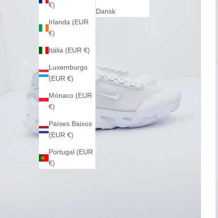
€)
Dansk
Irlanda (EUR
€)
Itália (EUR €)
Luxemburgo
(EUR €)
Mónaco (EUR
€)
Países Baixos
(EUR €)
Portugal (EUR
€)