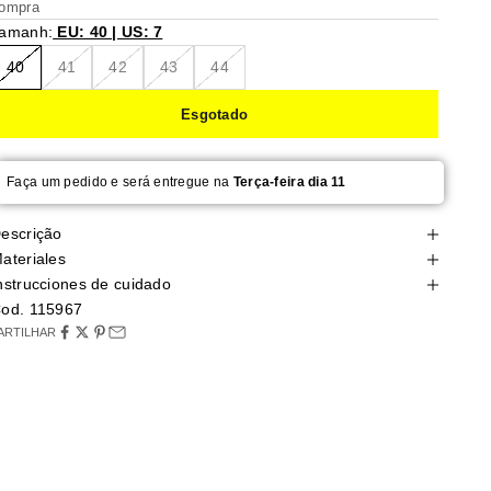
ompra
amanh:
EU: 40 | US: 7
40
41
42
43
44
Esgotado
Faça um pedido e será entregue na
Terça-feira dia 11
escrição
ateriales
nstrucciones de cuidado
od. 115967
ARTILHAR