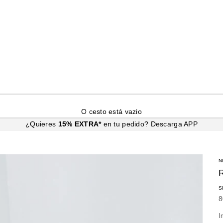
O cesto está vazio
¿Quieres
15% EXTRA*
en tu pedido?
Descarga APP
N
S
P
8
I