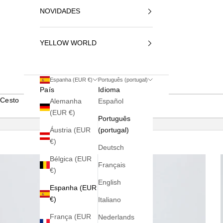
NOVIDADES
YELLOW WORLD
Espanha (EUR €)
Português (portugal)
País
Idioma
Cesto
Alemanha
Español
(EUR €)
Português
Áustria (EUR
(portugal)
€)
Deutsch
Bélgica (EUR
Français
€)
English
Espanha (EUR
€)
Italiano
França (EUR
Nederlands