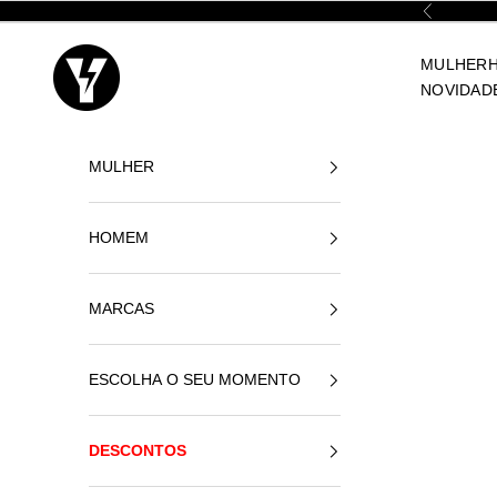
Ir para o conteúdo
Anterior
Yellowshop
MULHER
NOVIDAD
MULHER
HOMEM
MARCAS
ESCOLHA O SEU MOMENTO
DESCONTOS