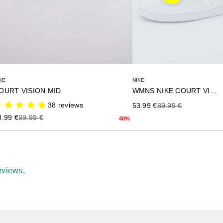
KE
NIKE
OURT VISION MID
WMNS NIKE COURT VISION
38 reviews
Precio de oferta
Precio anterior
53.99 €
89.99 €
ecio de oferta
Precio anterior
3.99 €
89.99 €
40%
eviews.