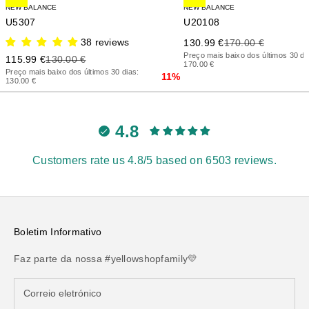
NEW BALANCE
NEW BALANCE
U5307
U20108
38 reviews
Precio de oferta
Precio anterior
130.99 €
170.00 €
Preço mais baixo dos últimos 30 di
Precio de oferta
Precio anterior
115.99 €
130.00 €
170.00 €
Preço mais baixo dos últimos 30 dias:
11%
130.00 €
4.8
Customers rate us 4.8/5 based on 6503 reviews.
Boletim Informativo
Faz parte da nossa #yellowshopfamily💛