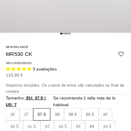
Ir para o artigo 1
Ir para o artigo 2
Ir para o artigo 3
Ir para o artigo 4
Ir para o artigo 5
Ir para o artigo 6
NEW BALANCE
MR530 CK
SKU 1000100130
3 avaliações
Preço promocional
115,99 €
Impostos incluídos. Os
custos de envio
são calculados no final da
compra
Tamanho:
EU: 37.5 |
Se recomienda 1 talla más de lo
US: 7
habitual
36
37
37.5
38
38.5
39.5
40
40.5
41.5
42
42.5
43
44
44.5