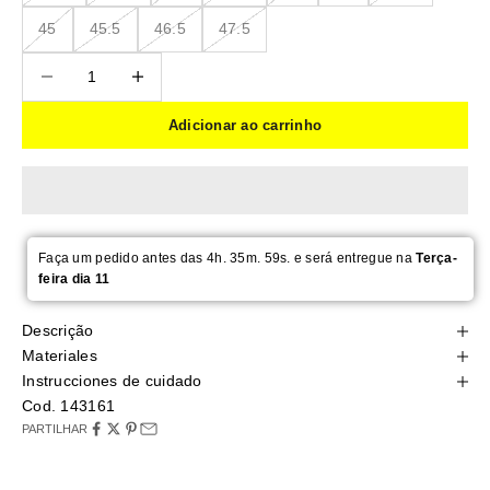
45
45.5
46.5
47.5
Reduzir quantidade
Reduzir quantidade
Adicionar ao carrinho
Faça um pedido antes das 4h. 35m. 58s. e será entregue na
Terça-
feira dia 11
Descrição
Materiales
Instrucciones de cuidado
Cod. 143161
PARTILHAR