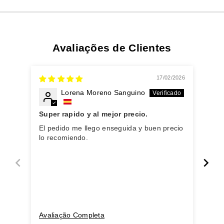
Avaliações de Clientes
17/02/2026
Lorena Moreno Sanguino
Super rapido y al mejor precio.
Exc
El pedido me llego enseguida y buen precio
He 
lo recomiendo.
ren
Avaliação Completa
Ava