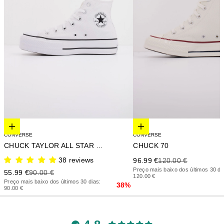
Elige opciones
Elige opciones
CONVERSE
CONVERSE
CHUCK TAYLOR ALL STAR LIFT PLATFORM
CHUCK 70
38 reviews
Precio de oferta
Precio anterior
96.99 €
120.00 €
Preço mais baixo dos últimos 30 di
Precio de oferta
Precio anterior
55.99 €
90.00 €
120.00 €
Preço mais baixo dos últimos 30 dias:
38%
90.00 €