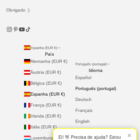
Obrigado :)
Espanha (EUR €)
País
Alemanha (EUR €)
Português (portugal)
Idioma
Áustria (EUR €)
Español
Bélgica (EUR €)
Português (portugal)
Espanha (EUR €)
Deutsch
França (EUR €)
Français
Irlanda (EUR €)
English
Itália (EUR €)
Italiano
×
×
Ei! 👋 Precisa de ajuda? Estou
Ei! 👋 Precisa de ajuda? Estou
Luxemburgo (EUR €)