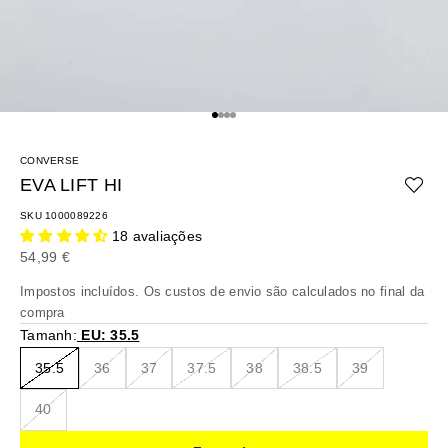
Ir para o artigo 1
Ir para o artigo 2
Ir para o artigo 3
Ir para o artigo 4
CONVERSE
EVA LIFT HI
SKU 1000089226
18 avaliações
Preço promocional
54,99 €
Impostos incluídos. Os
custos de envio
são calculados no final da
compra
Tamanh:
EU: 35.5
35.5
36
37
37.5
38
38.5
39
40