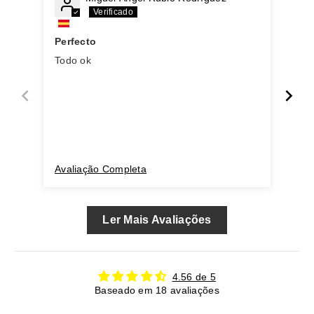
Env
Perfecto
Las
Todo ok
hac
apl
Avaliação Completa
Ava
Ler Mais Avaliações
4.56 de 5
Baseado em 18 avaliações