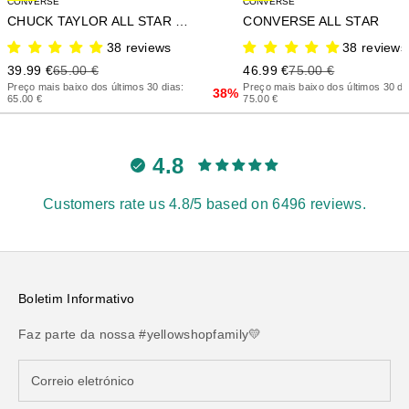
CONVERSE
CONVERSE
CHUCK TAYLOR ALL STAR HI
CONVERSE ALL STAR
38 reviews
38 reviews
Precio de oferta
Precio anterior
Precio de oferta
Precio anterior
39.99 €
65.00 €
46.99 €
75.00 €
Preço mais baixo dos últimos 30 dias:
Preço mais baixo dos últimos 30 di
38%
65.00 €
75.00 €
4.8
Customers rate us 4.8/5 based on 6496 reviews.
Boletim Informativo
Faz parte da nossa #yellowshopfamily💛