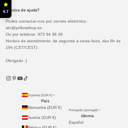
Precisa de ajuda?
4.7
Podes contactar-nos por correio eletrónico:
atc@yellowshop.es
Ou por telefone: 973 94 98 39
Horário de atendimento: de segunda a sexta-feira, das 8h às
19h
(CET/CEST).
Obrigado :)
Espanha (EUR €)
País
Alemanha (EUR €)
Português (portugal)
Idioma
Áustria (EUR €)
Español
Bélgica (EUR €)