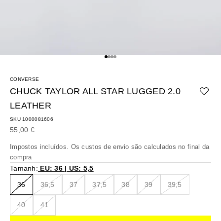
Ir para o artigo 1
Ir para o artigo 2
Ir para o artigo 3
Ir para o artigo 4
CONVERSE
CHUCK TAYLOR ALL STAR LUGGED 2.0
LEATHER
SKU 1000081606
Preço promocional
55,00 €
Impostos incluídos. Os
custos de envio
são calculados no final da
compra
Tamanh:
EU: 36 | US: 5,5
36
36,5
37
37,5
38
39
39,5
40
41