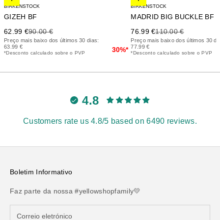
Elige opciones
Elige opciones
BIRKENSTOCK
BIRKENSTOCK
GIZEH BF
MADRID BIG BUC
Precio de oferta
Precio anterior
Precio de oferta
Precio anterior
62.99 €
90.00 €
76.99 €
110.00 €
Preço mais baixo dos últimos 30 dias:
Preço mais baixo dos últimos 30 di
63.99 €
77.99 €
30%*
*Desconto calculado sobre o PVP
*Desconto calculado sobre o PVP
4.8
Customers rate us 4.8/5 based on 6490 reviews.
Boletim Informativo
Faz parte da nossa #yellowshopfamily💛