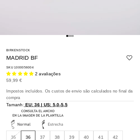
Ir para o artigo 1
Ir para o artigo 2
Ir para o artigo 3
Ir para o artigo 4
BIRKENSTOCK
MADRID BF
SKU 1000056004
2 avaliações
Preço promocional
59,99 €
Impostos incluídos. Os
custos de envio
são calculados no final da
compra
Tamanh:
EU: 36 | US: 5,0-5,5
35
36
37
38
39
40
41
42