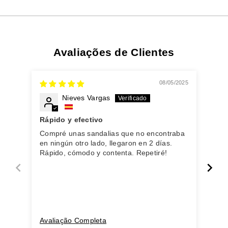
Avaliações de Clientes
08/05/2025
Nieves Vargas
Rápido y efectivo
Trè
Compré unas sandalias que no encontraba
Art
en ningún otro lado, llegaron en 2 días.
dél
Rápido, cómodo y contenta. Repetiré!
Avaliação Completa
Ava