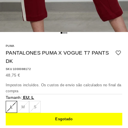
Ir para o artigo 1
Ir para o artigo 2
Ir para o artigo 3
Ir para o artigo 4
PUMA
PANTALONES PUMA X VOGUE T7 PANTS
DK
SKU 1000088172
Preço promocional
48,75 €
Impostos incluídos. Os
custos de envio
são calculados no final da
compra
Tamanh:
EU: L
L
M
S
Esgotado