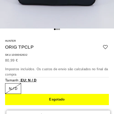
Ir para o artigo 1
Ir para o artigo 2
Ir para o artigo 3
Ir para o artigo 4
HUNTER
ORIG TPCLP
SKU 1000062632
Preço promocional
80,99 €
Impostos incluídos. Os
custos de envio
são calculados no final da
compra
Tamanh:
EU: N / D
N / D
Esgotado