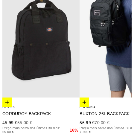
Elige opciones
Elige opciones
DICKIES
COLUMBIA
CORDUROY BACKPACK
BUXTON 26L BACKPACK
Precio de oferta
Precio anterior
Precio de oferta
Precio anterior
45.99 €
55.00 €
56.99 €
70.00 €
Preço mais baixo dos últimos 30 dias:
Preço mais baixo dos últimos 30 di
16%
55.00 €
70.00 €