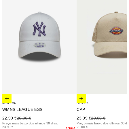
Elige opciones
Elige opciones
NEW ERA
DICKIES
WMNS LEAGUE ESS
CAP
Precio de oferta
Precio anterior
Precio de oferta
Precio anterior
22.99 €
26.00 €
23.99 €
29.00 €
Preço mais baixo dos últimos 30 dias:
Preço mais baixo dos últimos 30 di
23.99 €
29.00 €
12%*