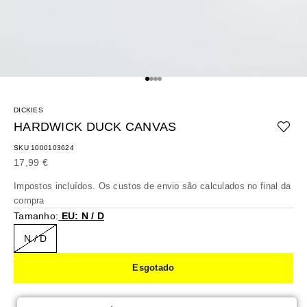
Ir para o artigo 1
Ir para o artigo 2
Ir para o artigo 3
Ir para o artigo 4
DICKIES
HARDWICK DUCK CANVAS
SKU 1000103624
Preço promocional
17,99 €
Impostos incluídos. Os
custos de envio
são calculados no final da
compra
Tamanho:
EU: N / D
N / D
Esgotado