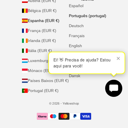
Áustria (EUR €)
Español
Bélgica (EUR €)
Português (portugal)
Espanha (EUR €)
Deutsch
França (EUR €)
Français
Irlanda (EUR €)
English
Itália (EUR €)
Italiano
×
×
Ei! 👋 Precisa de ajuda? Estou
Ei! 👋 Precisa de ajuda? Estou
Luxemburgo (EUR €)
aqui para você!
aqui para você!
Nederlands
Mónaco (EUR €)
Dansk
Países Baixos (EUR €)
Portugal (EUR €)
© 2026 - Yellowshop