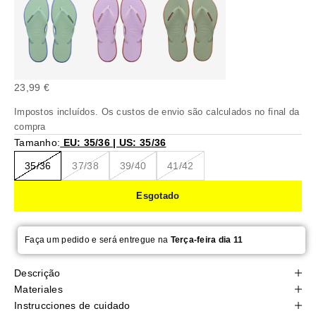
Preço promocional
23,99 €
Impostos incluídos. Os
custos de envio
são calculados no final da
compra
Tamanho:
EU: 35/36 | US: 35/36
35/36
37/38
39/40
41/42
Esgotado
Faça um pedido e será entregue na
Terça-feira dia 11
Descrição
Materiales
Instrucciones de cuidado