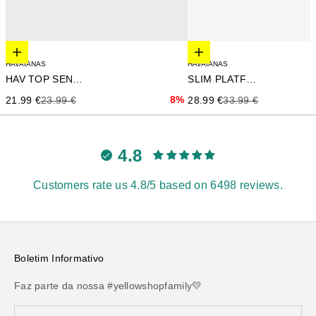
Elige opciones
Elige opciones
HAVAIANAS
HAVAIANAS
HAV TOP SENSES
SLIM PLATFORM
Precio de oferta
Precio anterior
8%
Precio de oferta
Precio anterior
21.99 €
23.99 €
28.99 €
33.99 €
4.8
Customers rate us 4.8/5 based on 6498 reviews.
Boletim Informativo
Faz parte da nossa #yellowshopfamily💛