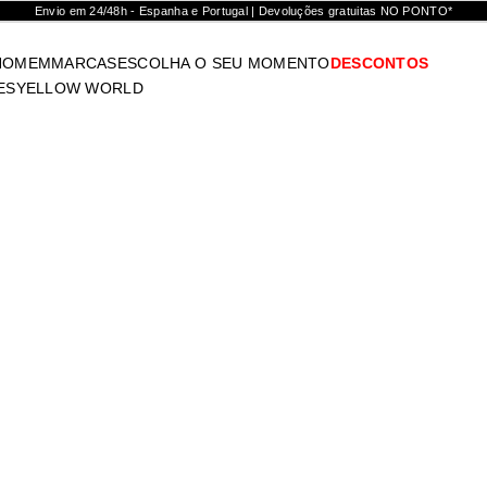
Envio em 24/48h - Espanha e Portugal | Devoluções gratuitas NO PONTO*
HOMEM
MARCAS
ESCOLHA O SEU MOMENTO
DESCONTOS
ES
YELLOW WORLD