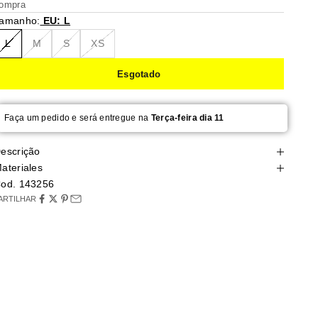
ompra
amanho:
EU: L
L
M
S
XS
Esgotado
Faça um pedido e será entregue na
Terça-feira dia 11
escrição
ateriales
od. 143256
ARTILHAR