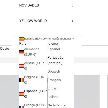
NOVIDADES
YELLOW WORLD
Espanha (EUR €)
Português (portugal)
País
Idioma
Cesto
Alemanha
Español
(EUR €)
Português
Áustria (EUR
(portugal)
€)
Deutsch
Bélgica (EUR
Français
€)
English
Espanha (EUR
€)
Italiano
França (EUR
Nederlands