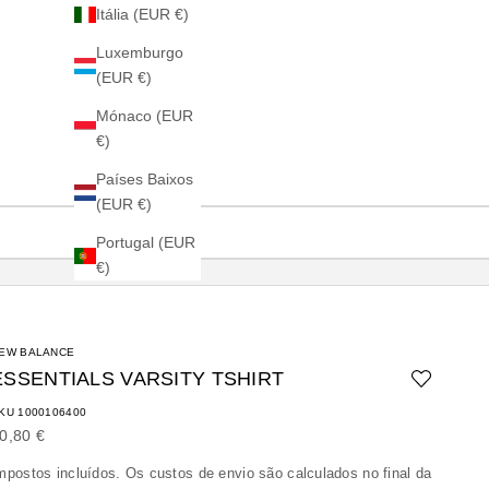
Itália (EUR €)
Luxemburgo
(EUR €)
Mónaco (EUR
€)
Países Baixos
(EUR €)
Portugal (EUR
€)
EW BALANCE
ESSENTIALS VARSITY TSHIRT
KU 1000106400
reço promocional
0,80 €
mpostos incluídos. Os
custos de envio
são calculados no final da