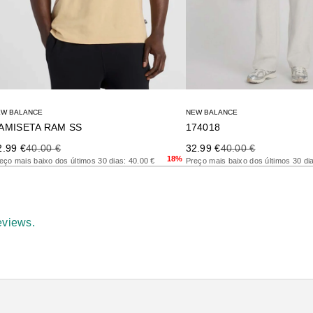
EW BALANCE
NEW BALANCE
AMISETA RAM SS
174018
ecio de oferta
Precio anterior
Precio de oferta
Precio anterior
2.99 €
40.00 €
32.99 €
40.00 €
18%
eço mais baixo dos últimos 30 dias: 40.00 €
Preço mais baixo dos últimos 30 di
eviews.