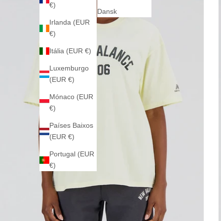
€)
Dansk
Irlanda (EUR
€)
Itália (EUR €)
Luxemburgo
(EUR €)
Mónaco (EUR
€)
Países Baixos
(EUR €)
Portugal (EUR
€)