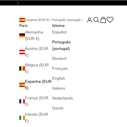
Seguinte
Abrir página da conta
Abrir pesquisa
Abrir carrinho
Abrir la wis
Espanha (EUR €)
Português (portugal)
País
Idioma
Alemanha
Español
(EUR €)
Português
Áustria (EUR
(portugal)
€)
Deutsch
Bélgica (EUR
Français
€)
English
Espanha (EUR
€)
Italiano
França (EUR
Nederlands
€)
Dansk
Irlanda (EUR
€)