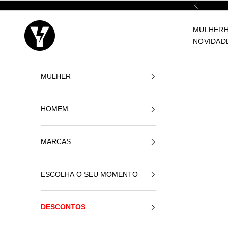
Ir para o conteúdo
Anterior
Yellowshop
MULHER
NOVIDAD
MULHER
HOMEM
MARCAS
ESCOLHA O SEU MOMENTO
DESCONTOS