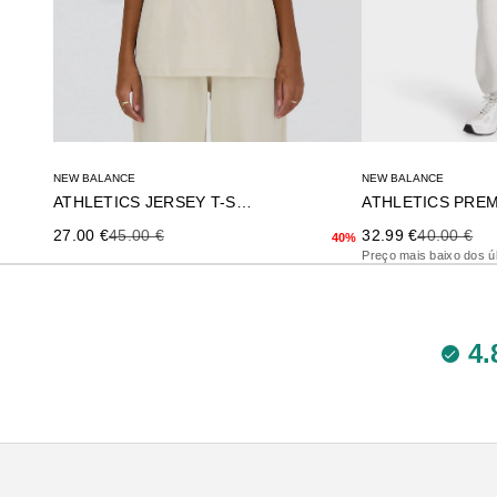
NEW BALANCE
NEW BALANCE
ATHLETICS PREM
ATHLETICS JERSEY T-SHIRT
Precio de oferta
Precio ante
Precio de oferta
Precio anterior
32.99 €
40.00 €
27.00 €
45.00 €
40%
Preço mais baixo dos úl
4.