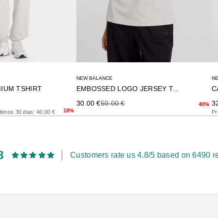
N
NEW BALANCE
IUM TSHIRT
C
EMBOSSED LOGO JERSEY T-SHIR
rior
Pr
Precio de oferta
Precio anterior
3
30.00 €
50.00 €
40%
18%
timos 30 dias: 40.00 €
Pr
8
Customers rate us 4.8/5 based on 6490 r