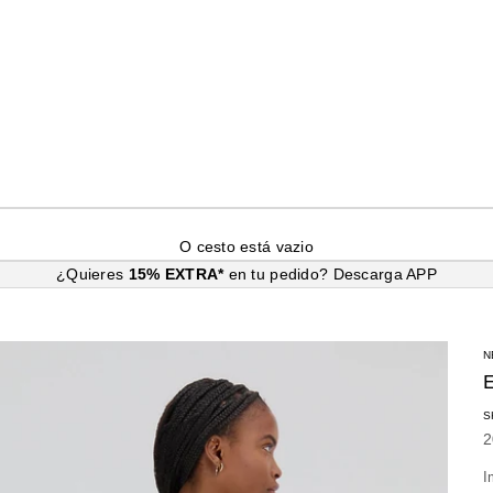
O cesto está vazio
¿Quieres
15% EXTRA*
en tu pedido?
Descarga APP
N
S
P
2
I