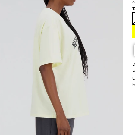
c
T
D
M
C
P