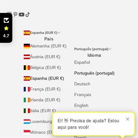
Espanha (EUR €)
4.7
País
Alemanha (EUR €)
Português (portugal)
Idioma
Áustria (EUR €)
Español
Bélgica (EUR €)
Português (portugal)
Espanha (EUR €)
Deutsch
França (EUR €)
Français
Irlanda (EUR €)
English
Itália (EUR €)
Italiano
×
×
Ei! 👋 Precisa de ajuda? Estou
Ei! 👋 Precisa de ajuda? Estou
Luxemburgo (EUR €)
aqui para você!
aqui para você!
Nederlands
Mónaco (EUR €)
Dansk