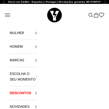
Ir para o conteúdo
Envio em 24/48h - Espanha e Portugal | Devoluções gratuitas NO PONTO*
Anterior
Seg
Yellowshop
Abrir menu de navegação
Abrir pesqui
Abrir carr
Abrir l
MULHER
HOMEM
MARCAS
ESCOLHA O
SEU MOMENTO
DESCONTOS
NOVIDADES