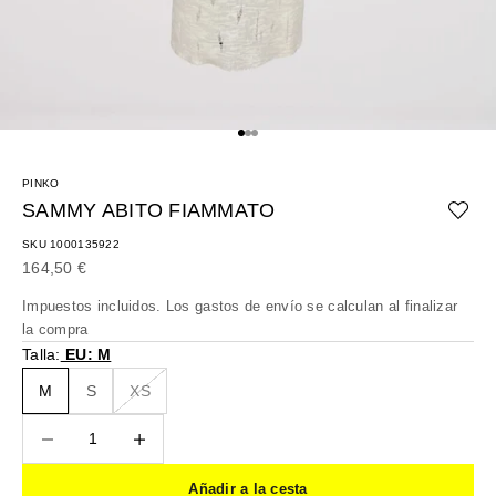
Ir al artículo 1
Ir al artículo 2
Ir al artículo 3
PINKO
SAMMY ABITO FIAMMATO
SKU 1000135922
Precio de oferta
164,50 €
Impuestos incluidos. Los
gastos de envío
se calculan al finalizar
la compra
Talla:
EU: M
M
S
XS
Reducir cantidad
Reducir cantidad
Añadir a la cesta