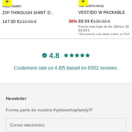
Elige opciones
Elige opciones
THE NORTH FACE
FRED PERRY
VESTIDO W PACKABLE
ZIP-THROUGH SHIRT DRESS
Precio de oferta
Precio anterior
Precio de oferta
Precio anterior
30%
88.99 €
100.00 €
147.00 €
210.00 €
Precio más bajo de los últimos 30 d
89.99 €
*Descuento calculado sobre el PVP
4.8
Customers rate us 4.8/5 based on 6502 reviews.
Newsletter
Forma parte de nuestra #yellowshopfamily💛