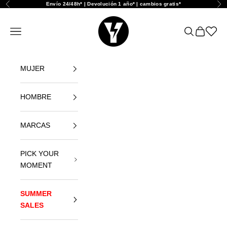
Ir al contenido
Envío 24/48h* | Devolución 1 año* | cambios gratis*
Anterior
Sig
Yellowshop
Abrir menú de navegación
Abrir búsque
Abrir cest
Abrir l
MUJER
HOMBRE
MARCAS
PICK YOUR
MOMENT
SUMMER
SALES