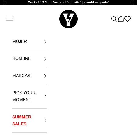
Ir al contenido
Envío 24/48h* | Devolución 1 año* | cambios gratis*
Anterior
Sig
Yellowshop
Abrir menú de navegación
Abrir búsque
Abrir cest
Abrir l
MUJER
HOMBRE
MARCAS
PICK YOUR
MOMENT
SUMMER
SALES