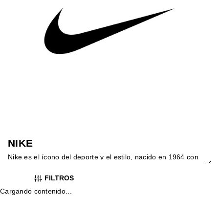
NIKE
Nike es el ícono del deporte y el estilo, nacido en 1964 con
una pasión por la innovación y la excelencia en cada pisada.
FILTROS
Nike ofrece desde sneakers de running hasta sneakers
perfectas para tus looks más de street. ¡Súbete a la ola del
Cargando contenido...
streetwear y conquista las calles con sus diseños atrevidos y
tecnología puntera! En Yellowshop, Nike es tu pase directo a