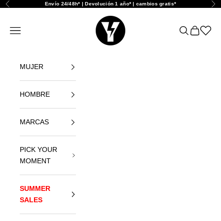
Ir al contenido
Envío 24/48h* | Devolución 1 año* | cambios gratis*
Anterior
Sig
Yellowshop
Abrir menú de navegación
Abrir búsque
Abrir cest
Abrir l
MUJER
HOMBRE
MARCAS
PICK YOUR
MOMENT
SUMMER
SALES