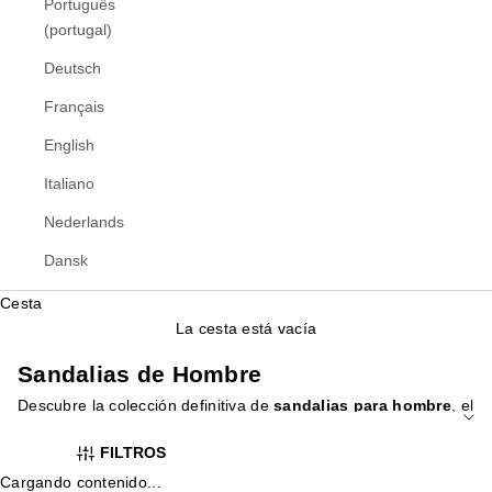
Português
(portugal)
Deutsch
Français
English
Italiano
Nederlands
Dansk
Cesta
La cesta está vacía
Sandalias de Hombre
Descubre la colección definitiva de
sandalias para hombre
, el
calzado imprescindible para el verano. Diseñadas para ofrecer
FILTROS
la máxima comodidad y frescura durante los días más
calurosos, nuestras sandalias son la elección perfecta para
Cargando contenido...