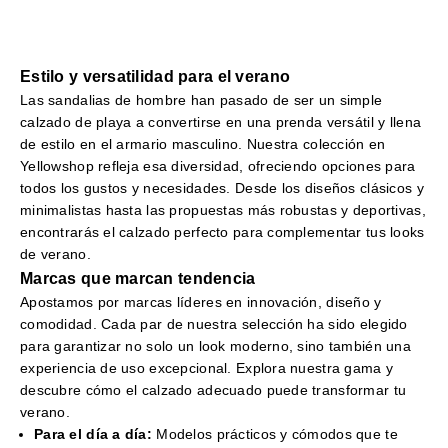
cualquier ocasión estival.
Encuentra el par ideal para tu estilo dentro de nuestra cuidada
selección:
Estilo y versatilidad para el verano
Sandalias de piel para hombre
: Elegancia y durabilidad
Las sandalias de hombre han pasado de ser un simple
para un look sofisticado.
calzado de playa a convertirse en una prenda versátil y llena
Sandalias de ante
: Suavidad y confort para tus pies.
de estilo en el armario masculino. Nuestra colección en
Calzado de verano transpirable
: Mantén tus pies frescos
Yellowshop refleja esa diversidad, ofreciendo opciones para
en todo momento.
todos los gustos y necesidades. Desde los diseños clásicos y
Explora la variedad de diseños y encuentra las sandalias de
minimalistas hasta las propuestas más robustas y deportivas,
hombre perfectas para disfrutar del buen tiempo con estilo y
encontrarás el calzado perfecto para complementar tus looks
comodidad.
de verano.
Marcas que marcan tendencia
Apostamos por marcas líderes en innovación, diseño y
comodidad. Cada par de nuestra selección ha sido elegido
para garantizar no solo un look moderno, sino también una
experiencia de uso excepcional. Explora nuestra gama y
descubre cómo el calzado adecuado puede transformar tu
verano.
Para el día a día:
Modelos prácticos y cómodos que te