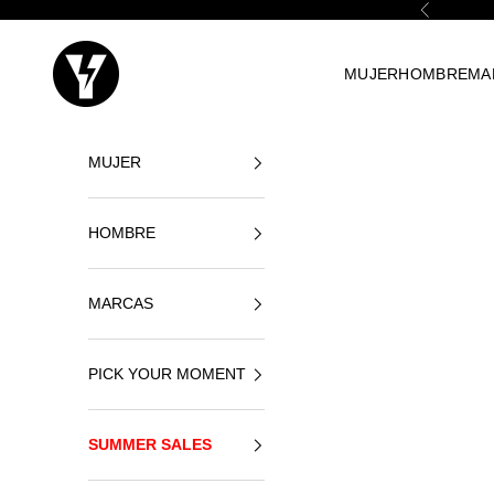
Ir al contenido
Anterior
Yellowshop
MUJER
HOMBRE
MA
MUJER
HOMBRE
MARCAS
PICK YOUR MOMENT
SUMMER SALES