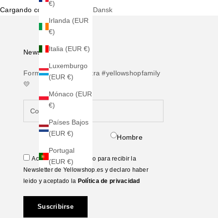
€)
Cargando contenido...
Dansk
Irlanda (EUR
€)
Italia (EUR €)
Newsletter
Luxemburgo
Forma parte de nuestra #yellowshopfamily
(EUR €)
💛
Mónaco (EUR
€)
Países Bajos
(EUR €)
Mujer
Hombre
Portugal
Acepto ceder mi correo para recibir la
(EUR €)
Newsletter de Yellowshop.es y declaro haber
leido y aceptado la
Política de privacidad
Suscribirse