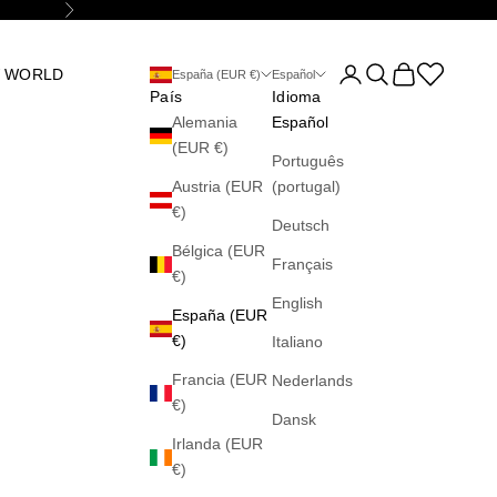
Siguiente
Abrir página de la cu
Abrir búsqueda
Abrir cesta
Abrir la wis
 WORLD
España (EUR €)
Español
País
Idioma
Alemania
Español
(EUR €)
Português
Austria (EUR
(portugal)
€)
Deutsch
Bélgica (EUR
Français
€)
English
España (EUR
€)
Italiano
Francia (EUR
Nederlands
€)
Dansk
Irlanda (EUR
€)