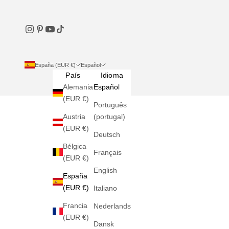
España (EUR €)
Español
País
Idioma
Alemania
Español
(EUR €)
Português
Austria
(portugal)
(EUR €)
Deutsch
Bélgica
Français
(EUR €)
English
España
(EUR €)
Italiano
Francia
Nederlands
(EUR €)
Dansk