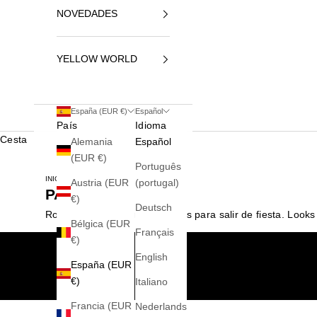
NOVEDADES
YELLOW WORLD
España (EUR €)
Español
País
Idioma
Cesta
Alemania
Español
(EUR €)
Português
INICIO
PARTY
Austria (EUR
(portugal)
PARTY
€)
Deutsch
Ropa, calzado y complementos para salir de fiesta. Look
Bélgica (EUR
Français
€)
English
España (EUR
€)
Italiano
Francia (EUR
Nederlands