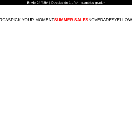
Envío 24/48h* | Devolución 1 año* | cambios gratis*
RCAS
PICK YOUR MOMENT
SUMMER SALES
NOVEDADES
YELLOW