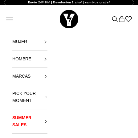
Ir al contenido
Envío 24/48h* | Devolución 1 año* | cambios gratis*
Anterior
Sig
Yellowshop
Abrir menú de navegación
Abrir búsque
Abrir cest
Abrir l
MUJER
HOMBRE
MARCAS
PICK YOUR
MOMENT
SUMMER
SALES