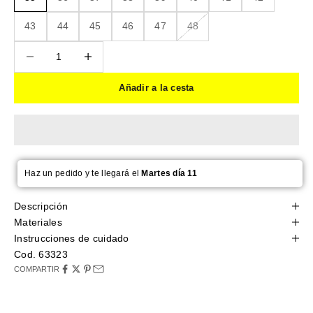
43
44
45
46
47
48
Reducir cantidad
Reducir cantidad
Añadir a la cesta
Haz un pedido y te llegará el
Martes día 11
Descripción
Materiales
Instrucciones de cuidado
Cod. 63323
COMPARTIR