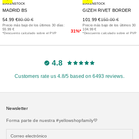
BIRKENSTOCK
BIRKENSTOCK
MADRID BS
GIZEH RIVET BORDER
Precio de oferta
Precio anterior
Precio de oferta
Precio anterior
54.99 €
80.00 €
101.99 €
150.00 €
Precio más bajo de los últimos 30 días:
Precio más bajo de los últimos 30 d
55.99 €
104.99 €
31%*
*Descuento calculado sobre el PVP
*Descuento calculado sobre el PVP
4.8
Customers rate us 4.8/5 based on 6493 reviews.
Newsletter
Forma parte de nuestra #yellowshopfamily💛