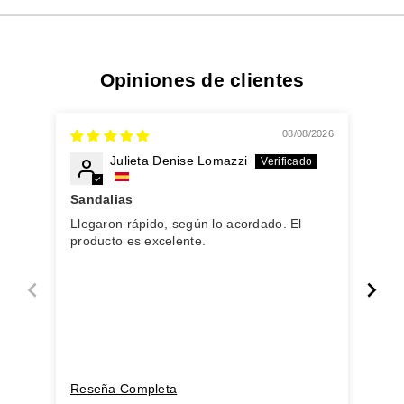
Opiniones de clientes
08/08/2026
Julieta Denise Lomazzi
Sandalias
Llegaron rápido, según lo acordado. El
O o
producto es excelente.
dia
exa
Re
Reseña Completa
Res