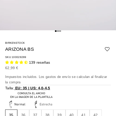
Ir al artículo 1
Ir al artículo 2
Ir al artículo 3
Ir al artículo 4
BIRKENSTOCK
ARIZONA BS
SKU 100028289
139 reseñas
Precio de oferta
62,99 €
Impuestos incluidos. Los
gastos de envío
se calculan al finalizar
la compra
Talla:
EU: 35 | US: 4,0-4,5
35
36
37
38
39
40
41
42