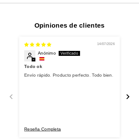
Opiniones de clientes
14/07/2026
Anónimo
Todo ok
Envío rápido. Producto perfecto. Todo bien.
Inc
Reseña Completa
Res