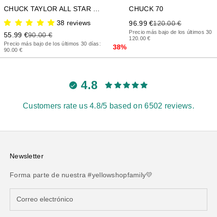
CHUCK TAYLOR ALL STAR LIFT PLATFORM
CHUCK 70
38 reviews
Precio de oferta
Precio anterior
96.99 €
120.00 €
Precio más bajo de los últimos 30 d
Precio de oferta
Precio anterior
55.99 €
90.00 €
120.00 €
Precio más bajo de los últimos 30 días:
38%
90.00 €
4.8
Customers rate us 4.8/5 based on 6502 reviews.
Newsletter
Forma parte de nuestra #yellowshopfamily💛