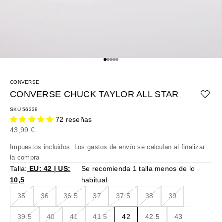
Ir al artículo 1
Ir al artículo 2
Ir al artículo 3
Ir al artículo 4
Ir al artículo 5
CONVERSE
CONVERSE CHUCK TAYLOR ALL STAR
SKU 56339
72 reseñas
Precio de oferta
43,99 €
Impuestos incluidos. Los
gastos de envío
se calculan al finalizar
la compra
Talla:
EU: 42 | US:
Se recomienda 1 talla menos de lo
10,5
habitual
35
36
36.5
37
37.5
38
39
39.5
40
41
41.5
42
42.5
43