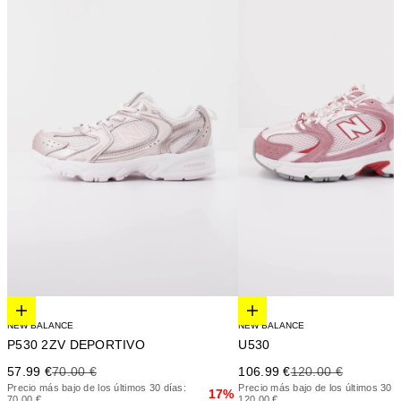
Elige opciones
Elige opciones
NEW BALANCE
NEW BALANCE
P530 2ZV DEPORTIVO
U530
Precio de oferta
Precio anterior
Precio de oferta
Precio anterior
57.99 €
70.00 €
106.99 €
120.00 €
Precio más bajo de los últimos 30 días:
Precio más bajo de los últimos 30 d
17%
70.00 €
120.00 €