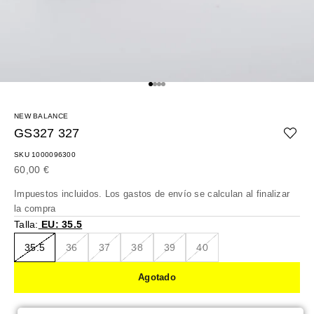
Ir al artículo 1
Ir al artículo 2
Ir al artículo 3
Ir al artículo 4
NEW BALANCE
GS327 327
SKU 1000096300
Precio de oferta
60,00 €
Impuestos incluidos. Los
gastos de envío
se calculan al finalizar
la compra
Talla:
EU: 35.5
35.5
36
37
38
39
40
Agotado