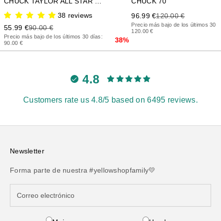
CHUCK TAYLOR ALL STAR LIFT PLATFORM
CHUCK 70
38 reviews
Precio de oferta
Precio anterior
96.99 €
120.00 €
Precio más bajo de los últimos 30 d
Precio de oferta
Precio anterior
55.99 €
90.00 €
120.00 €
Precio más bajo de los últimos 30 días:
38%
90.00 €
4.8
Customers rate us 4.8/5 based on 6495 reviews.
Newsletter
Forma parte de nuestra #yellowshopfamily💛