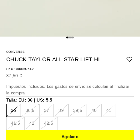
Ir al artículo 1
Ir al artículo 2
Ir al artículo 3
Ir al artículo 4
CONVERSE
CHUCK TAYLOR ALL STAR LIFT HI
SKU 1000097542
Precio de oferta
37,50 €
Impuestos incluidos. Los
gastos de envío
se calculan al finalizar
la compra
Talla:
EU: 36 | US: 5,5
36
36,5
37
39
39,5
40
41
41,5
42
42,5
Agotado