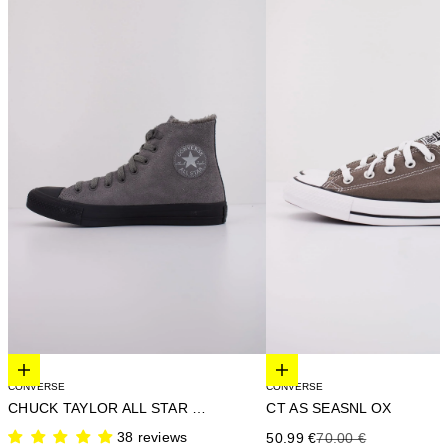
Elige opciones
Elige opciones
CONVERSE
CONVERSE
CHUCK TAYLOR ALL STAR HI
CT AS SEASNL OX
38 reviews
Precio de oferta
Precio anterior
50.99 €
70.00 €