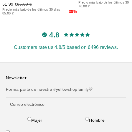
Precio más bajo de los últimos 30 d
Precio de oferta
Precio anterior
51.99 €
85.00 €
70.00 €
Precio más bajo de los últimos 30 días:
39%
85.00 €
4.8
Customers rate us 4.8/5 based on 6496 reviews.
Newsletter
Forma parte de nuestra #yellowshopfamily💛
Mujer
Hombre