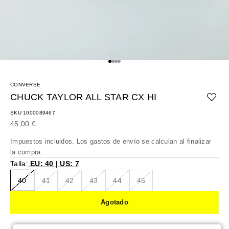
Ir al artículo 1
Ir al artículo 2
Ir al artículo 3
Ir al artículo 4
CONVERSE
CHUCK TAYLOR ALL STAR CX HI
SKU 1000089467
Precio de oferta
45,00 €
Impuestos incluidos. Los
gastos de envío
se calculan al finalizar
la compra
Talla:
EU: 40 | US: 7
40
41
42
43
44
45
Agotado