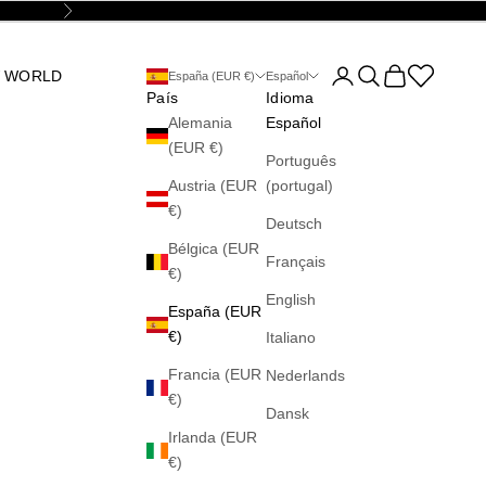
Siguiente
Abrir página de la cu
Abrir búsqueda
Abrir cesta
Abrir la wis
 WORLD
España (EUR €)
Español
País
Idioma
Alemania
Español
(EUR €)
Português
Austria (EUR
(portugal)
€)
Deutsch
Bélgica (EUR
Français
€)
English
España (EUR
€)
Italiano
Francia (EUR
Nederlands
€)
Dansk
Irlanda (EUR
€)