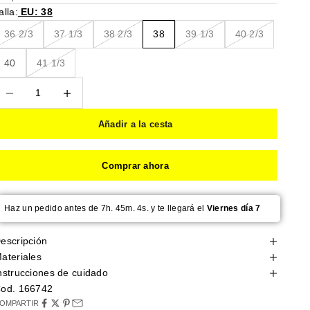
alla:
EU: 38
36 2/3
37 1/3
38 2/3
38
39 1/3
40 2/3
40
41 1/3
educir cantidad
Reducir cantidad
Añadir a la cesta
Comprar ahora
Haz un pedido antes de 7h. 45m. 3s. y te llegará el
Viernes día 7
escripción
ateriales
nstrucciones de cuidado
od. 166742
OMPARTIR