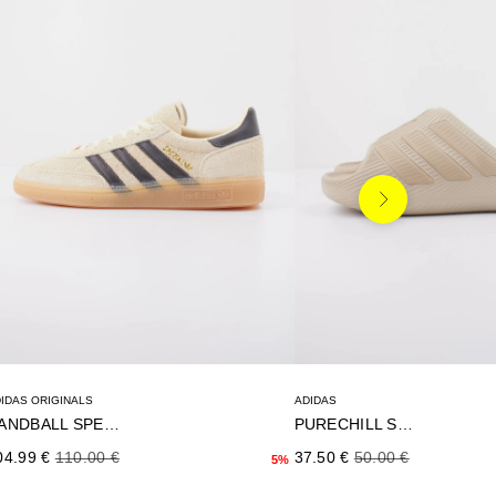
Siguiente
IDAS ORIGINALS
ADIDAS
HANDBALL SPEZIAL
PURECHILL SLIDE
ecio de oferta
Precio normal
Precio de oferta
Precio normal
04.99 €
110.00 €
37.50 €
50.00 €
5%