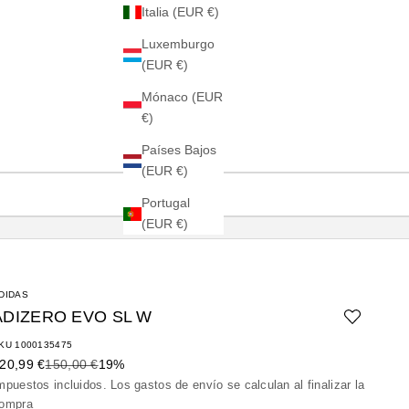
Italia (EUR €)
Luxemburgo
(EUR €)
Mónaco (EUR
€)
Países Bajos
(EUR €)
Portugal
(EUR €)
DIDAS
ADIZERO EVO SL W
KU 1000135475
recio de oferta
Precio normal
20,99 €
150,00 €
19%
mpuestos incluidos. Los
gastos de envío
se calculan al finalizar la
ompra