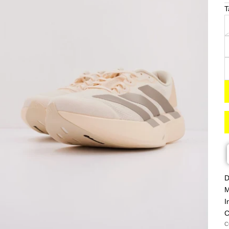
T
R
D
M
I
C
C