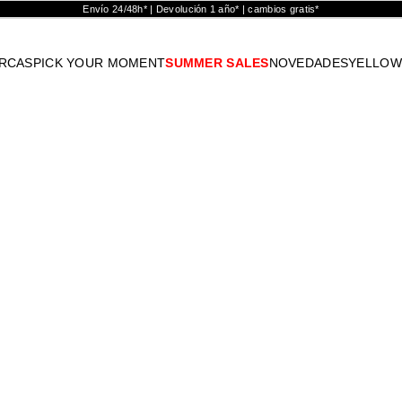
Envío 24/48h* | Devolución 1 año* | cambios gratis*
RCAS
PICK YOUR MOMENT
SUMMER SALES
NOVEDADES
YELLOW