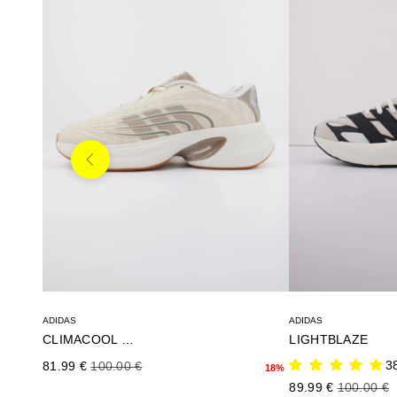
Anterior
ADIDAS
ADIDAS
CLIMACOOL SPW
LIGHTBLAZE
Precio de oferta
Precio normal
3
81.99 €
100.00 €
18%
Precio de oferta
Precio no
89.99 €
100.00 €