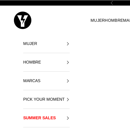
Ir al contenido
Anterior
Yellowshop
MUJER
HOMBRE
MA
MUJER
HOMBRE
MARCAS
PICK YOUR MOMENT
SUMMER SALES