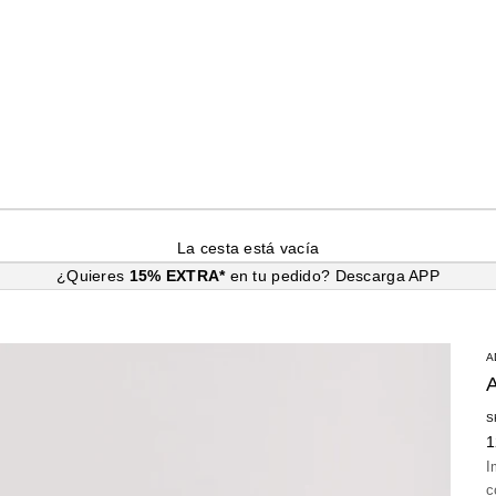
La cesta está vacía
¿Quieres
15% EXTRA*
en tu pedido?
Descarga APP
A
S
P
1
I
c