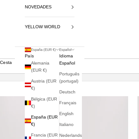
NOVEDADES
YELLOW WORLD
España (EUR €)
Español
País
Idioma
Cesta
Alemania
Español
(EUR €)
Português
Austria (EUR
(portugal)
€)
Deutsch
Bélgica (EUR
Français
€)
English
España (EUR
€)
Italiano
Francia (EUR
Nederlands