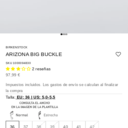
Ir al artículo 1
Ir al artículo 2
Ir al artículo 3
Ir al artículo 4
BIRKENSTOCK
ARIZONA BIG BUCKLE
SKU 1000094830
2 reseñas
Precio de oferta
97,99 €
Impuestos incluidos. Los
gastos de envío
se calculan al finalizar
la compra
Talla:
EU: 36 | US: 5,0-5,5
36
37
38
39
40
41
42