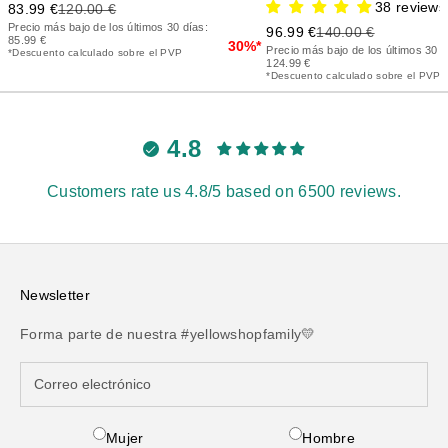
38 reviews
Precio de oferta
Precio anterior
83.99 €
120.00 €
Precio más bajo de los últimos 30 días:
Precio de oferta
Precio anterior
96.99 €
140.00 €
85.99 €
30%*
Precio más bajo de los últimos 30 d
*Descuento calculado sobre el PVP
124.99 €
*Descuento calculado sobre el PVP
4.8
Customers rate us 4.8/5 based on 6500 reviews.
Newsletter
Forma parte de nuestra #yellowshopfamily💛
Mujer
Hombre