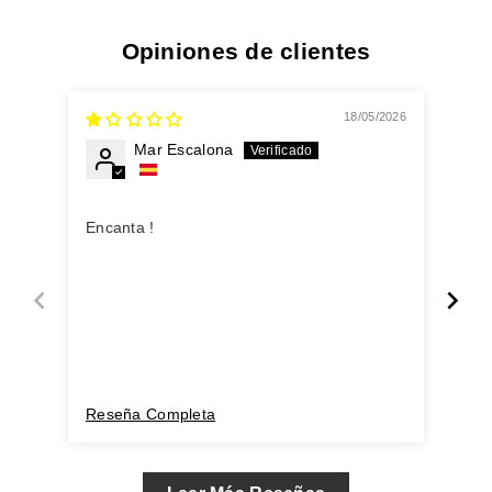
Opiniones de clientes
18/05/2026
Mar Escalona
Inc
Encanta !
Env
exc
pro
Reseña Completa
Res