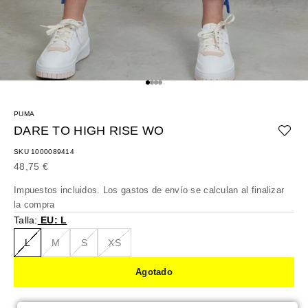
Ir al artículo 1
Ir al artículo 2
Ir al artículo 3
Ir al artículo 4
PUMA
DARE TO HIGH RISE WO
SKU 1000089414
Precio de oferta
48,75 €
Impuestos incluidos. Los
gastos de envío
se calculan al finalizar
la compra
Talla:
EU: L
L
M
S
XS
Agotado