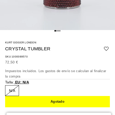
Ir al artículo 1
Ir al artículo 2
Ir al artículo 3
Ir al artículo 4
KURT GEIGER LONDON
CRYSTAL TUMBLER
SKU 1000089570
Precio de oferta
72,50 €
Impuestos incluidos. Los
gastos de envío
se calculan al finalizar
la compra
Talla:
EU: N/A
N/A
Agotado