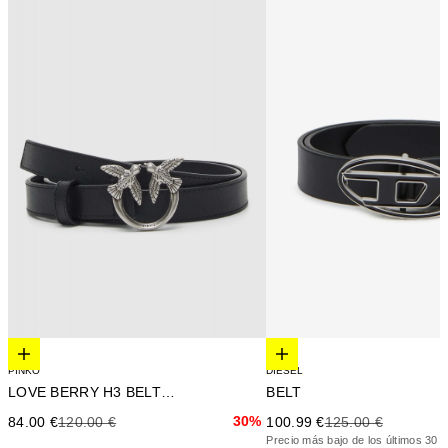
Elige opciones
Elige opciones
DIESEL
PINKO
BELT
LOVE BERRY H3 BELT VITE
Precio de oferta
Precio anterior
Precio de oferta
Precio anterior
30%
100.99 €
125.00 €
84.00 €
120.00 €
Precio más bajo de los últimos 30 d