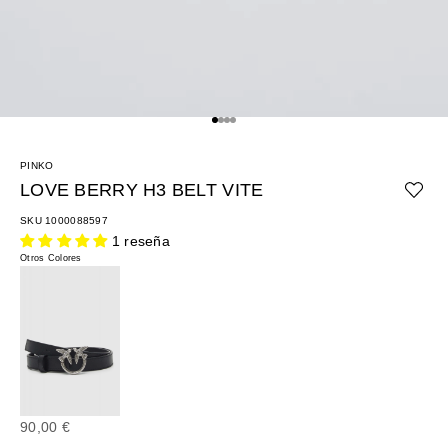
Ir al artículo 1
Ir al artículo 2
Ir al artículo 3
Ir al artículo 4
PINKO
LOVE BERRY H3 BELT VITE
SKU 1000088597
1 reseña
Otros Colores
Precio de oferta
90,00 €