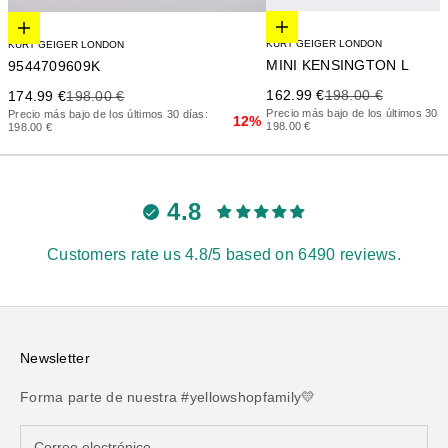
Elige opciones
Elige opciones
KURT GEIGER LONDON
KURT GEIGER LONDON
MINI KENSINGTON L
9544709609K
Precio de oferta
Precio anterior
Precio de oferta
Precio anterior
162.99 €
198.00 €
174.99 €
198.00 €
Precio más bajo de los últimos 30 d
Precio más bajo de los últimos 30 días:
12%
198.00 €
198.00 €
4.8
Customers rate us 4.8/5 based on 6490 reviews.
Newsletter
Forma parte de nuestra #yellowshopfamily💛