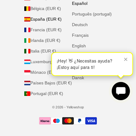
Español
Bélgica (EUR €)
Português (portugal)
España (EUR €)
Deutsch
Francia (EUR €)
Français
Irlanda (EUR €)
English
Italia (EUR €)
Italiano
×
×
¡Hey! 👋 ¿Necesitas ayuda?
¡Hey! 👋 ¿Necesitas ayuda?
Luxemburgo (EUR €)
¡Estoy aquí para ti!
¡Estoy aquí para ti!
Nederlands
Mónaco (EUR €)
Dansk
Países Bajos (EUR €)
Portugal (EUR €)
© 2026 - Yellowshop