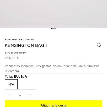
Ir al artículo 1
Ir al artículo 2
Ir al artículo 3
Ir al artículo 4
KURT GEIGER LONDON
KENSINGTON BAG I
SKU 1000137856
Precio de oferta
284,99 €
Impuestos incluidos. Los
gastos de envío
se calculan al finalizar
la compra
Talla:
EU: N/A
N/A
Reducir cantidad
Reducir cantidad
Añadir a la cesta