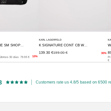
KARL LAGERFELD
K
IKON RHINESTONE SM SHOPPER
K SIGNATURE CONT CB WALLET
W
rior
Precio de oferta
Precio anterior
Pr
139.30 €
199.00 €
8
30%
10%
últimos 30 días: 79.95 €
Pr
€
8
Customers rate us 4.8/5 based on 6500 r