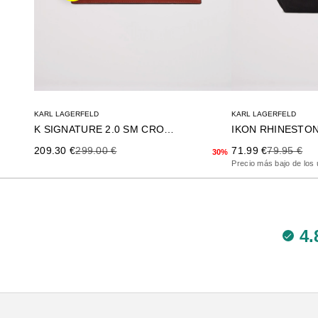
KARL LAGERFELD
KARL LAGERFELD
K SIGNATURE 2.0 SM CROSSBO
Precio de oferta
Precio anterior
Precio de oferta
Precio ante
209.30 €
299.00 €
71.99 €
79.95 €
30%
Precio más bajo de los 
4.