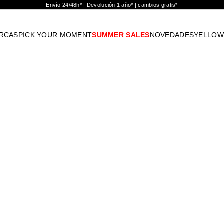
Envío 24/48h* | Devolución 1 año* | cambios gratis*
RCAS
PICK YOUR MOMENT
SUMMER SALES
NOVEDADES
YELLOW