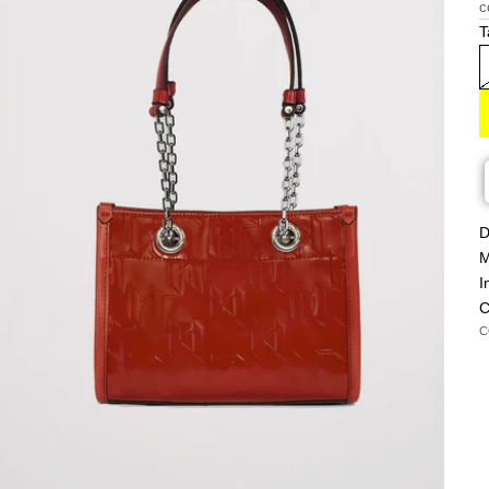
c
T
D
M
I
C
C