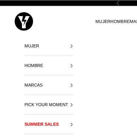
Ir al contenido
Anterior
Yellowshop
MUJER
HOMBRE
MA
MUJER
HOMBRE
MARCAS
PICK YOUR MOMENT
SUMMER SALES