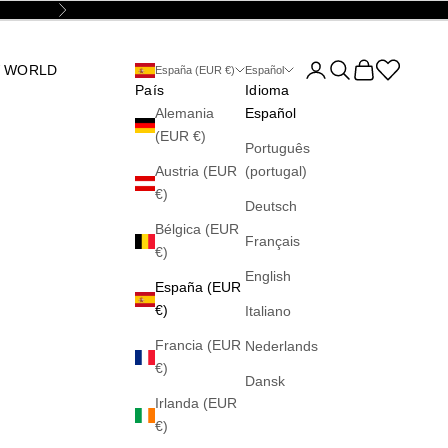
Siguiente
Abrir página de la cu
Abrir búsqueda
Abrir cesta
Abrir la wis
 WORLD
España (EUR €)
Español
País
Idioma
Alemania
Español
(EUR €)
Português
Austria (EUR
(portugal)
€)
Deutsch
Bélgica (EUR
Français
€)
English
España (EUR
€)
Italiano
Francia (EUR
Nederlands
€)
Dansk
Irlanda (EUR
€)