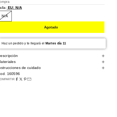
ompra
alla:
EU: N/A
N/A
Agotado
Haz un pedido y te llegará el
Martes día 11
escripción
ateriales
nstrucciones de cuidado
od. 160596
OMPARTIR