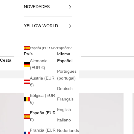
NOVEDADES
YELLOW WORLD
España (EUR €)
Español
País
Idioma
Cesta
Alemania
Español
(EUR €)
Português
Austria (EUR
(portugal)
€)
Deutsch
Bélgica (EUR
Français
€)
English
España (EUR
€)
Italiano
Francia (EUR
Nederlands