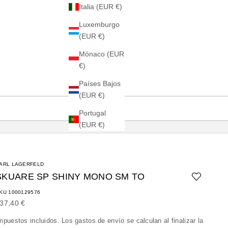
Italia (EUR €)
Luxemburgo
(EUR €)
Mónaco (EUR
€)
Países Bajos
(EUR €)
Portugal
(EUR €)
ARL LAGERFELD
SKUARE SP SHINY MONO SM TO
KU 1000129576
recio de oferta
37,40 €
mpuestos incluidos. Los
gastos de envío
se calculan al finalizar la