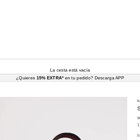
La cesta está vacía
¿Quieres
15% EXTRA*
en tu pedido?
Descarga APP
K
S
P
1
I