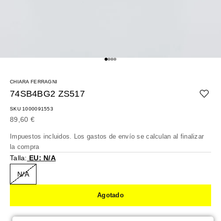
Ir al artículo 1
Ir al artículo 2
Ir al artículo 3
Ir al artículo 4
CHIARA FERRAGNI
74SB4BG2 ZS517
SKU 1000091553
Precio de oferta
89,60 €
Impuestos incluidos. Los
gastos de envío
se calculan al finalizar
la compra
Talla:
EU: N/A
N/A
Agotado