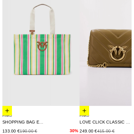
Elige opciones
Elige opciones
PINKO
PINKO
SHOPPING BAG EXTRA
LOVE CLICK CLASSIC SHEE
Precio de oferta
Precio anterior
30%
Precio de oferta
Precio anterior
133.00 €
190.00 €
249.00 €
415.00 €