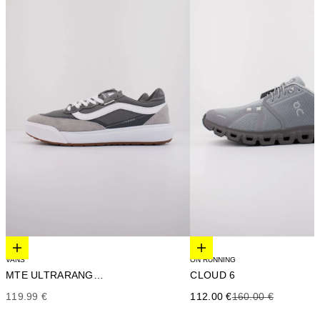
Elige opciones
Elige opciones
VANS
ON RUNNING
MTE ULTRARANGE 2.0
CLOUD 6
Precio de oferta
Precio de oferta
Precio anterior
119.99 €
112.00 €
160.00 €