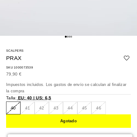
Ir al artículo 1
Ir al artículo 2
Ir al artículo 3
Ir al artículo 4
SCALPERS
PRAX
SKU 1000073539
Precio de oferta
79,90 €
Impuestos incluidos. Los
gastos de envío
se calculan al finalizar
la compra
Talla:
EU: 40 | US: 6,5
40
41
42
43
44
45
46
Agotado