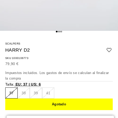
Ir al artículo 1
Ir al artículo 2
Ir al artículo 3
Ir al artículo 4
SCALPERS
HARRY D2
SKU 1000106773
Precio de oferta
79,90 €
Impuestos incluidos. Los
gastos de envío
se calculan al finalizar
la compra
Talla:
EU: 37 | US: 6
37
38
39
41
Agotado