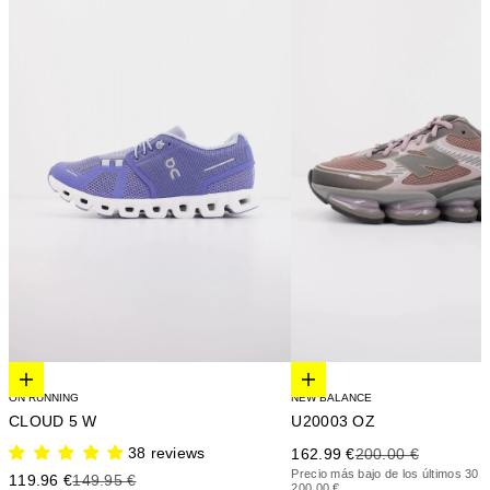
Elige opciones
Elige opciones
NEW BALANCE
ON RUNNING
U20003 OZ
CLOUD 5 W
Precio de oferta
Precio anterior
38 reviews
162.99 €
200.00 €
Precio más bajo de los últimos 30 d
Precio de oferta
Precio anterior
119.96 €
149.95 €
200.00 €