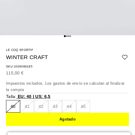
Ir al artículo 1
Ir al artículo 2
Ir al artículo 3
Ir al artículo 4
LE COQ SPORTIF
WINTER CRAFT
SKU 1000086185
Precio de oferta
115,00 €
Impuestos incluidos. Los
gastos de envío
se calculan al finalizar
la compra
Talla:
EU: 40 | US: 6,5
40
41
42
43
44
45
Agotado