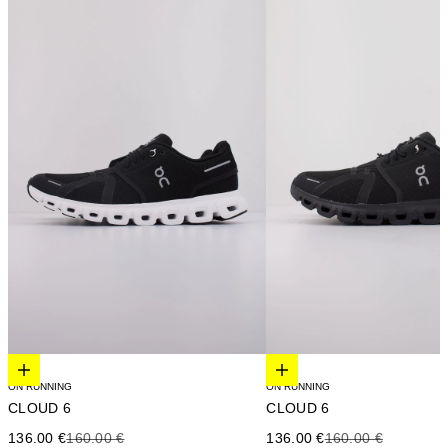
Elige opciones
Elige opciones
ON RUNNING
ON RUNNING
CLOUD 6
CLOUD 6
Precio de oferta
Precio anterior
Precio de oferta
Precio anterior
136.00 €
160.00 €
136.00 €
160.00 €