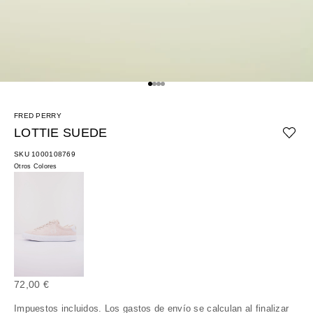
Ir al artículo 1
Ir al artículo 2
Ir al artículo 3
Ir al artículo 4
FRED PERRY
LOTTIE SUEDE
SKU 1000108769
Otros Colores
Precio de oferta
72,00 €
Impuestos incluidos. Los
gastos de envío
se calculan al finalizar