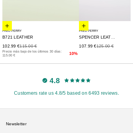
Elige opciones
Elige opciones
FRED PERRY
FRED PERRY
SPENCER LEATHER
B721 LEATHER
Precio de oferta
Precio anterior
Precio de oferta
Precio anterior
107.99 €
125.00 €
102.99 €
115.00 €
Precio más bajo de los últimos 30 días:
10%
115.00 €
4.8
Customers rate us 4.8/5 based on 6493 reviews.
Newsletter