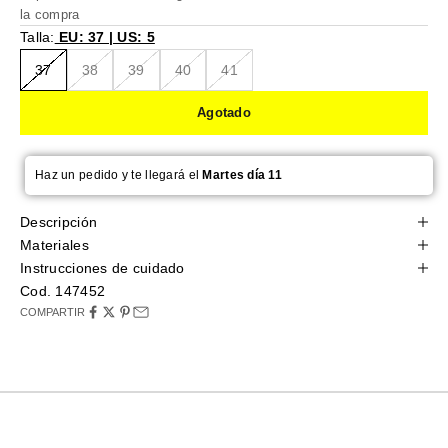
la compra
Talla:
EU: 37 | US: 5
37
38
39
40
41
Agotado
Haz un pedido y te llegará el
Martes día 11
Descripción
Materiales
Instrucciones de cuidado
Cod. 147452
COMPARTIR