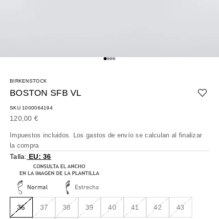
Ir al artículo 1
Ir al artículo 2
Ir al artículo 3
Ir al artículo 4
BIRKENSTOCK
BOSTON SFB VL
SKU 1000064194
Precio de oferta
120,00 €
Impuestos incluidos. Los
gastos de envío
se calculan al finalizar
la compra
Talla:
EU: 36
36
37
38
39
40
41
42
43