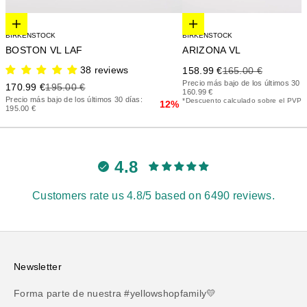
Elige opciones
Elige opciones
BIRKENSTOCK
BIRKENSTOCK
BOSTON VL LAF
ARIZONA VL
38 reviews
Precio de oferta
Precio anterior
158.99 €
165.00 €
Precio más bajo de los últimos 30 d
Precio de oferta
Precio anterior
170.99 €
195.00 €
160.99 €
Precio más bajo de los últimos 30 días:
*Descuento calculado sobre el PVP
12%
195.00 €
4.8
Customers rate us 4.8/5 based on 6490 reviews.
Newsletter
Forma parte de nuestra #yellowshopfamily💛