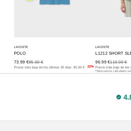
LACOSTE
LACOSTE
POLO
Precio de oferta
Precio anterior
Precio de oferta
Precio ante
73.99 €
95.00 €
96.99 €
110.00 €
22%
Precio más bajo de los últimos 30 días: 95.00 €
Precio más bajo de los 
*Descuento calculado so
4.