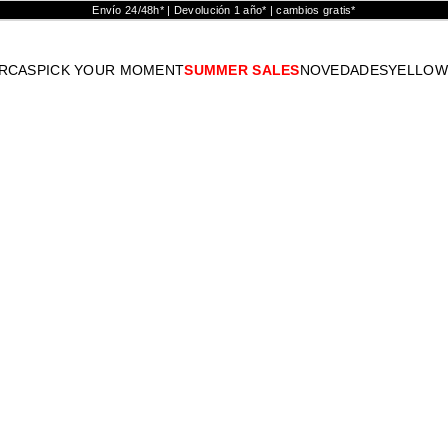
Envío 24/48h* | Devolución 1 año* | cambios gratis*
RCAS
PICK YOUR MOMENT
SUMMER SALES
NOVEDADES
YELLOW