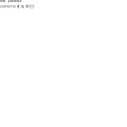
od. 150563
OMPARTIR