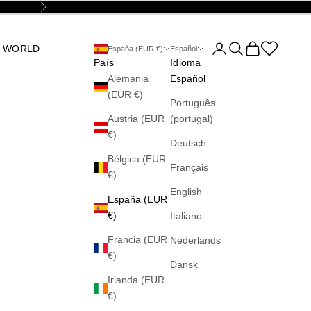
Siguiente
Abrir página de la cu
Abrir búsqueda
Abrir cesta
Abrir la wis
 WORLD
España (EUR €)
Español
País
Idioma
Alemania
Español
(EUR €)
Português
Austria (EUR
(portugal)
€)
Deutsch
Bélgica (EUR
Français
€)
English
España (EUR
€)
Italiano
Francia (EUR
Nederlands
€)
Dansk
Irlanda (EUR
€)