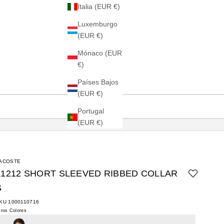
Italia (EUR €)
Luxemburgo
(EUR €)
Mónaco (EUR
€)
Países Bajos
(EUR €)
Portugal
(EUR €)
ACOSTE
L1212 SHORT SLEEVED RIBBED COLLAR
S
KU 1000110716
tros Colores