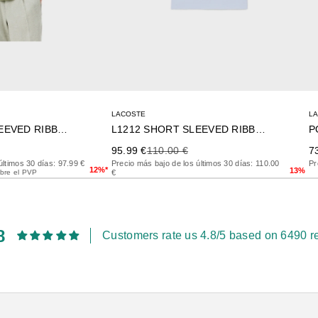
LACOSTE
L
L1212 SHORT SLEEVED RIBBED COLLAR S
L1212 SHORT SLEEVED RIBBED COLLAR S
P
rior
Precio de oferta
Precio anterior
Pr
95.99 €
110.00 €
7
últimos 30 días: 97.99 €
Precio más bajo de los últimos 30 días: 110.00
Pr
12%*
13%
bre el PVP
€
8
Customers rate us 4.8/5 based on 6490 r