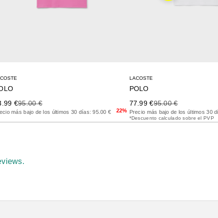
ACOSTE
LACOSTE
OLO
POLO
ecio de oferta
Precio anterior
Precio de oferta
Precio anterior
3.99 €
95.00 €
77.99 €
95.00 €
22%
ecio más bajo de los últimos 30 días: 95.00 €
Precio más bajo de los últimos 30 d
*Descuento calculado sobre el PVP
eviews.