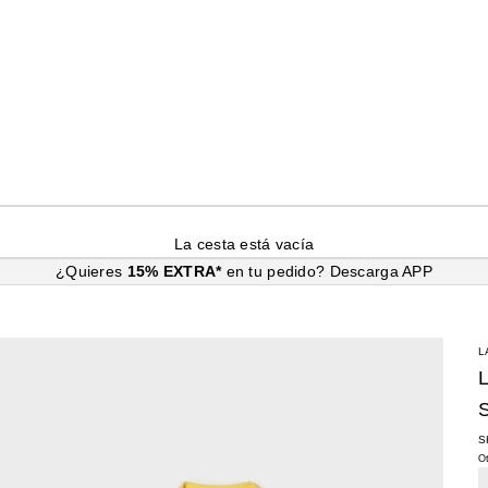
La cesta está vacía
¿Quieres
15% EXTRA*
en tu pedido?
Descarga APP
L
S
O