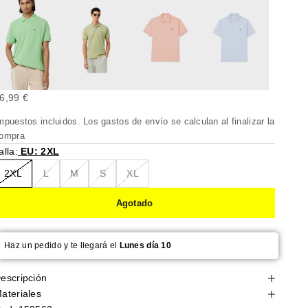
recio de oferta
6,99 €
mpuestos incluidos. Los
gastos de envío
se calculan al finalizar la
ompra
alla:
EU: 2XL
2XL
L
M
S
XL
Agotado
Haz un pedido y te llegará el
Lunes día 10
escripción
ateriales