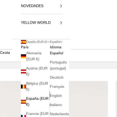
NOVEDADES
YELLOW WORLD
España (EUR €)
Español
País
Idioma
Cesta
Alemania
Español
(EUR €)
Português
Austria (EUR
(portugal)
€)
Deutsch
Bélgica (EUR
Français
€)
English
España (EUR
€)
Italiano
Francia (EUR
Nederlands