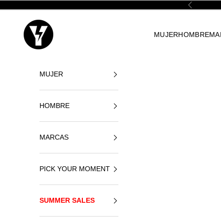
Ir al contenido
Anterior
Yellowshop
MUJER
HOMBRE
MA
MUJER
HOMBRE
MARCAS
PICK YOUR MOMENT
SUMMER SALES