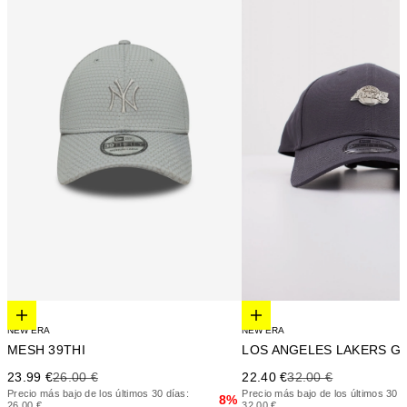
Elige opciones
Elige opciones
NEW ERA
NEW ERA
MESH 39THI
LOS ANGELES LAKERS G
Precio de oferta
Precio anterior
Precio de oferta
Precio anterior
23.99 €
26.00 €
22.40 €
32.00 €
Precio más bajo de los últimos 30 días:
Precio más bajo de los últimos 30 d
8%
26.00 €
32.00 €