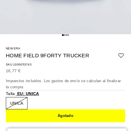
Ir al artículo 1
Ir al artículo 2
Ir al artículo 3
Ir al artículo 4
NEW ERA
HOME FIELD 9FORTY TRUCKER
SKU 1000053743
Precio de oferta
16,77 €
Impuestos incluidos. Los
gastos de envío
se calculan al finalizar
la compra
Talla:
EU: UNICA
UNICA
Agotado